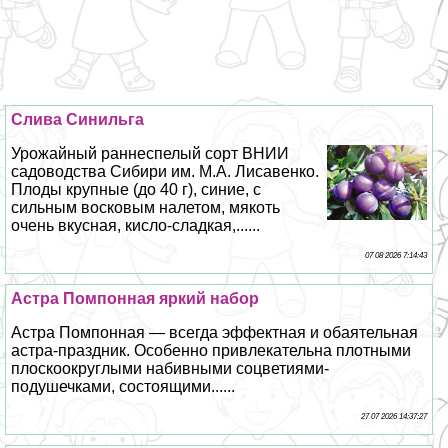
Слива Синильга
Урожайный раннеспелый сорт ВНИИ
садоводства Сибири им. М.А. Лисавенко.
Плоды крупные (до 40 г), синие, с
сильным восковым налетом, мякоть
очень вкусная, кисло-сладкая,......
07 08 2026 7:14:43
Астра Помпонная яркий набор
Астра Помпонная — всегда эффектная и обаятельная
астра-праздник. Особенно привлекательна плотными
плоскоокруглыми набивными соцветиями-
подушечками, состоящими......
27 07 2026 14:37:27