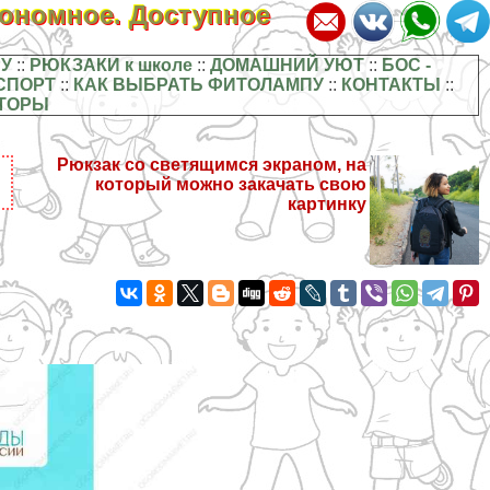
кономное. Доступное
У
::
РЮКЗАКИ к школе
::
ДОМАШНИЙ УЮТ
::
БОС -
СПОРТ
::
КАК ВЫБРАТЬ ФИТОЛАМПУ
::
КОНТАКТЫ
::
ТОРЫ
Рюкзак со светящимся экраном, на
который можно закачать свою
картинку