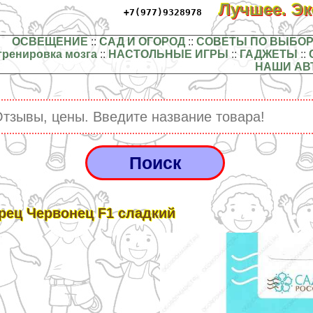
Лучшее. Э
+7(977)9328978
ОСВЕЩЕНИЕ
::
САД И ОГОРОД
::
СОВЕТЫ ПО ВЫБОР
тренировка мозга
::
НАСТОЛЬНЫЕ ИГРЫ
::
ГАДЖЕТЫ
::
НАШИ АВ
рец Червонец F1 сладкий