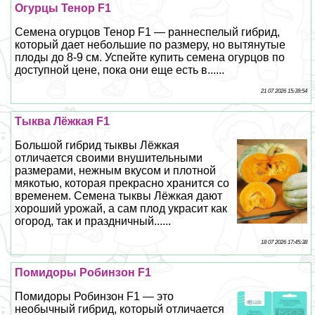
Огурцы Тенор F1
Семена огурцов Тенор F1 — раннеспелый гибрид,
который дает небольшие по размеру, но вытянутые
плоды до 8-9 см. Успейте купить семена огурцов по
доступной цене, пока они еще есть в......
21 07 2026 15:39:54
Тыква Лёжкая F1
Большой гибрид тыквы Лёжкая
отличается своими внушительными
размерами, нежным вкусом и плотной
мякотью, которая прекрасно хранится со
временем. Семена тыквы Лёжкая дают
хороший урожай, а сам плод украсит как
огород, так и праздничный......
18 07 2026 17:45:38
Помидоры Робинзон F1
Помидоры Робинзон F1 — это
необычный гибрид, который отличается