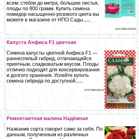
всем: стeбли до метра, большие листья,
плоды по 800 грамм. Купить семена
помидор насыщенно-розового цвета вы
можете в магазине от НПО Сады......
12 07 2026 22:21:20
Капуста Анфиса F1 цветная
Семена капусты цветной Анфиса F1 —
раннеспелый гибрид, отличающийся
приятным, сладковатым вкусом. Плоды
отлично подходят для консервирования
и долгого хранения. Успейте купить
семена гибрида по доступной......
07 07 2026 9:52:14
Ремонтантная малина Надёжная
Название сорта говорит само за себя. По
данным, полученным из различных