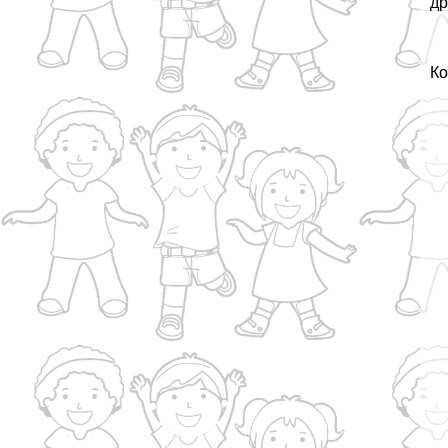
др
Ко