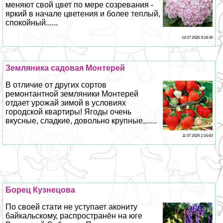
меняют свой цвет по мере созревания -
яркий в начале цветения и более теплый,
спокойный......
14 07 2026 9:18:39
Земляника садовая Монтерей
В отличие от других сортов
ремонтантной земляники Монтерей
отдает урожай зимой в условиях
городской квартиры! Ягоды очень
вкусные, сладкие, довольно крупные,......
11 07 2026 1:16:43
Борец Кузнецова
По своей стати не уступает акониту
байкальскому, распространён на юге