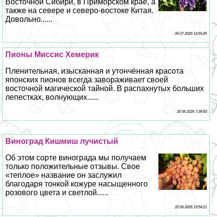
Восточной Сибири, в Приморском крае, а
также на севере и северо-востоке Китая.
Довольно......
06 07 2026 14:55:45
Пионы Миссис Хемерик
Пленительная, изысканная и утончённая красота
японских пионов всегда завораживает своей
восточной магической тайной. В распахнутых больших
лепестках, волнующих......
30 06 2026 7:39:50
Виноград Кишмиш лучистый
Об этом сорте винограда мы получаем
только положительные отзывы. Свое
«теплое» название он заслужил
благодаря тонкой кожуре насыщенного
розового цвета и светлой......
20 06 2026 19:54:21