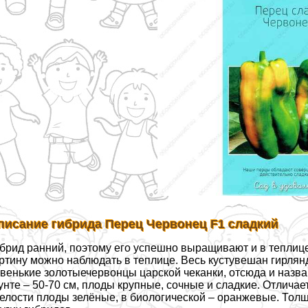
писание гибрида Перец Червонец F1 сладкий
брид ранний, поэтому его успешно выращивают и в теплиц
ртину можно наблюдать в теплице. Весь кустувешан гирлян
венькие золотыечервонцы царской чеканки, отсюда и назван
унте – 50-70 см, плоды крупные, сочные и сладкие. Отлич
елости плоды зелёные, в биологической – оранжевые. Толщ