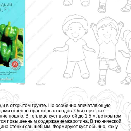
е,и в открытом грунте. Но особенно впечатляющую
дами огненно-оранжевых плодов. Они горят, как
ие пошло. В теплице куст высотой до 1,5 м, воткрытом
ается повышенным содержаниемкаротина. В технической
ина стенки свыше8 мм. Формируют куст обычно, как у