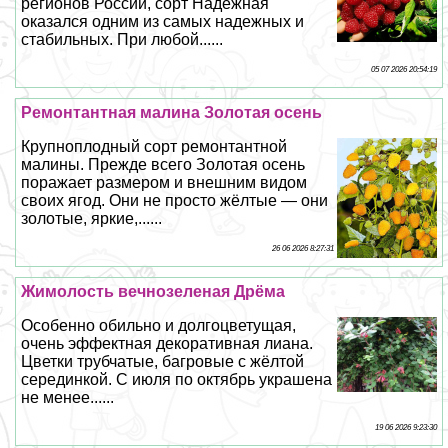
регионов России, сорт Надежная
оказался одним из самых надежных и
стабильных. При любой......
05 07 2026 20:54:19
Ремонтантная малина Золотая осень
Крупноплодный сорт ремонтантной
малины. Прежде всего Золотая осень
поражает размером и внешним видом
своих ягод. Они не просто жёлтые — они
золотые, яркие,......
26 06 2026 8:27:31
Жимолость вечнозеленая Дрёма
Особенно обильно и долгоцветущая,
очень эффектная декоративная лиана.
Цветки трубчатые, багровые с жёлтой
серединкой. С июля по октябрь украшена
не менее......
19 06 2026 9:23:30