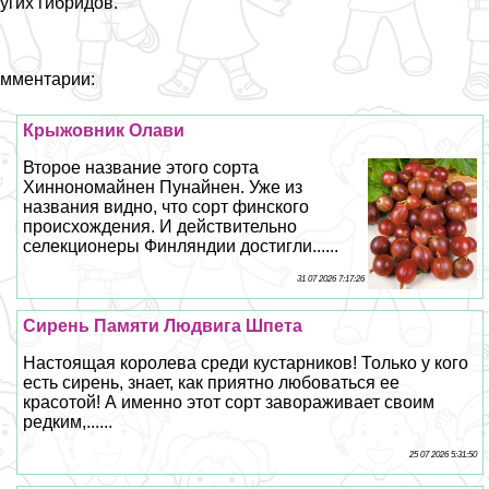
угих гибридов.
мментарии:
Крыжовник Олави
Второе название этого сорта
Хиннономайнен Пунайнен. Уже из
названия видно, что сорт финского
происхождения. И действительно
селекционеры Финляндии достигли......
31 07 2026 7:17:26
Сирень Памяти Людвига Шпета
Настоящая королева среди кустарников! Только у кого
есть сирень, знает, как приятно любоваться ее
красотой! А именно этот сорт завораживает своим
редким,......
25 07 2026 5:31:50