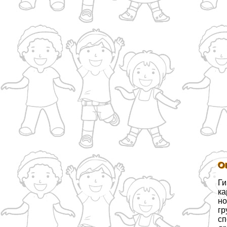
О
Ги
ка
но
гр
сп