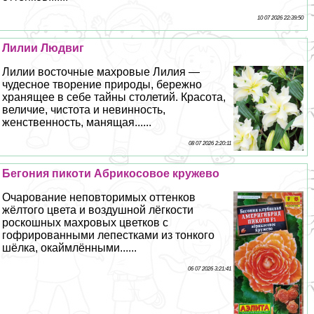
10 07 2026 22:39:50
Лилии Людвиг
Лилии восточные махровые Лилия —
чудесное творение природы, бережно
хранящее в себе тайны столетий. Красота,
величие, чистота и невинность,
женственность, манящая......
08 07 2026 2:20:11
Бегония пикоти Абрикосовое кружево
Очарование неповторимых оттенков
жёлтого цвета и воздушной лёгкости
роскошных махровых цветков с
гофрированными лепестками из тонкого
шёлка, окаймлёнными......
06 07 2026 3:21:41