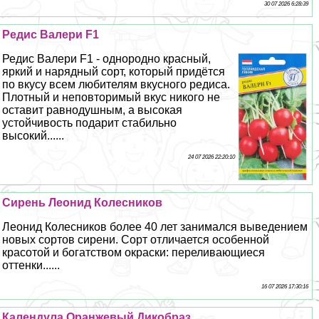
30 07 2026 6:28:39
Редис Валери F1
Редис Валери F1 - однородно красный,
яркий и нарядный сорт, который придётся
по вкусу всем любителям вкусного редиса.
Плотный и неповторимый вкус никого не
оставит равнодушным, а высокая
устойчивость подарит стабильно
высокий......
24 07 2026 22:20:10
Сирень Леонид Колесников
Леонид Колесников более 40 лет занимался выведением
новых сортов сирени. Сорт отличается особенной
красотой и богатством окраски: переливающиеся
оттенки......
16 07 2026 17:30:16
Календула Оранжевый Дикобраз