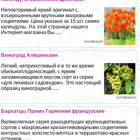
Неповторимый яркий оригинал с
взъерошенными крупными махровыми
соцветиями. Цена указана за 15 шт. семян
календулы. На этой странице нашего
Интернет-магазина Вы......
15 07 2026 8:12:27
Виноград Алёшенькин
Легкий, неприхотливый и в то же время
обильноплодоносящий, с ярким
запоминающимся вкусом сорт из серии
«для ленивых садоводов». Это настоящий
образец виноградной......
11 07 2026 8:21:33
Бархатцы Примо Гармония французские
Великолепная серия раноцветущих крупноцветковых
сортов с махровыми хризантемовидными соцветиями
контрастных золотисто-жёлтых и терpaкотово-красных
оттенков.......