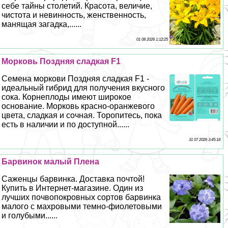
себе тайны столетий. Красота, величие,
чистота и невинность, женственность,
манящая загадка,......
01 08 2026 1:12:25
Морковь Поздняя сладкая F1
Семена моркови Поздняя сладкая F1 -
идеальный гибрид для получения вкусного
сока. Корнеплоды имеют широкое
основание. Морковь красно-оранжевого
цвета, сладкая и сочная. Торопитесь, пока
есть в наличии и по доступной......
31 07 2026 3:45:18
Барвинок малый Плена
Саженцы барвинка. Доставка почтой!
Купить в Интернет-магазине. Один из
лучших почвопокровных сортов барвинка
малого с махровыми темно-фиолетовыми
и гoлyбыми......