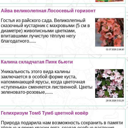
Айва великолепная Лососевый горизонт
Гостья из райского сада. Великолепный
сказочный кустарник с махровыми (5 см в
диаметре) живописными цветками,
впитавшими лучистую тёплую негу
благодатного......
01 07 2026 2:34:30
Калина складчатая Пинк бьюти
Уникальность этого вида калины
заключается в особой форме куста,
напоминающей ярусы, когда цветочная
«ступенька» сменяется лиственной. Цветы
зеленовато-розовые,......
28 06 2026 5:51:29
Гелихризум Томб Тумб цветной ковёр
Природа подарила нам возможность сохранить в памяти
тёплые и яркие краски лета, создав особые растения —