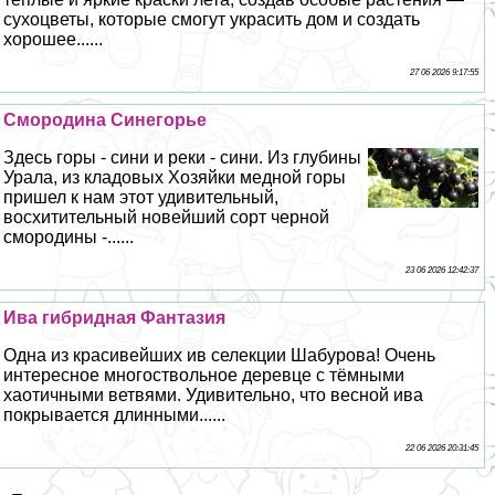
сухоцветы, которые смогут украсить дом и создать
хорошее......
27 06 2026 9:17:55
Смородина Синегорье
Здесь горы - сини и реки - сини. Из глубины
Урала, из кладовых Хозяйки медной горы
пришел к нам этот удивительный,
восхитительный новейший сорт черной
смородины -......
23 06 2026 12:42:37
Ива гибридная Фантазия
Одна из красивейших ив селекции Шабурова! Очень
интересное многоствольное деревце с тёмными
хаотичными ветвями. Удивительно, что весной ива
покрывается длинными......
22 06 2026 20:31:45