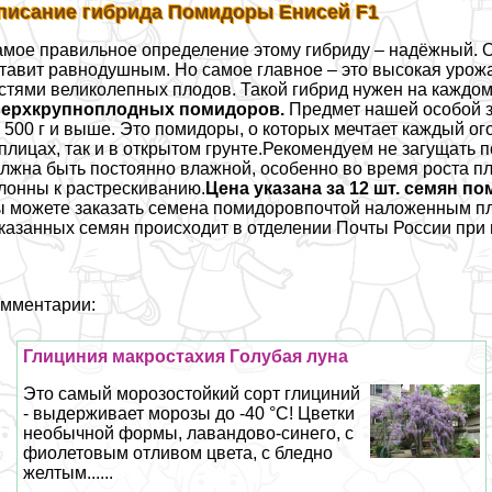
писание гибрида Помидоры Енисей F1
мое правильное определение этому гибриду – надёжный. 
тавит равнодушным. Но самое главное – это высокая урож
стями великолепных плодов. Такой гибрид нужен на каждом
верхкрупноплодных помидоров.
Предмет нашей особой 
 500 г и выше. Это помидоры, о которых мечтает каждый о
плицах, так и в открытом грунте.Рекомендуем не загущать 
лжна быть постоянно влажной, особенно во время роста п
лонны к растрескиванию.
Цена указана за 12 шт. семян п
 можете заказать семена помидоровпочтой наложенным п
казанных семян происходит в отделении Почты России при 
мментарии:
Глициния макростахия Гoлyбая луна
Это самый морозостойкий сорт глициний
- выдерживает морозы до -40 °С! Цветки
необычной формы, лавандово-синего, с
фиолетовым отливом цвета, с бледно
желтым......