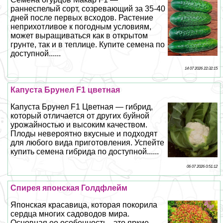
раннеспелый сорт, созревающий за 35-40
дней после первых всходов. Растение
неприхотливое к погодным условиям,
может выращиваться как в открытом
грунте, так и в теплице. Купите семена по
доступной......
14 07 2026 22:32:15
Капуста Брунел F1 цветная
Капуста Брунел F1 Цветная — гибрид,
который отличается от других буйной
урожайностью и высоким качеством.
Плоды невероятно вкусные и подходят
для любого вида приготовления. Успейте
купить семена гибрида по доступной......
06 07 2026 0:51:12
Спирея японская Голдфлейм
Японская красавица, которая покорила
сердца многих садоводов мира.
Основная ее особенность - это яркие