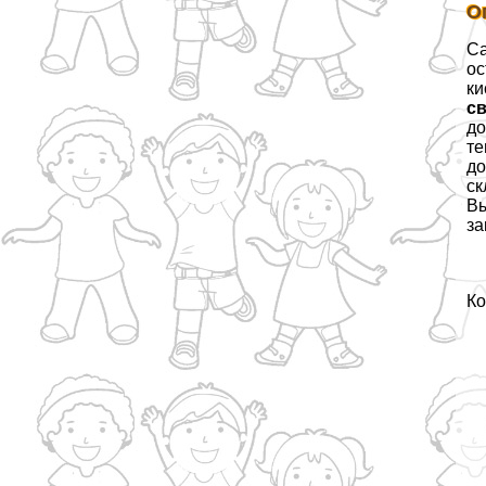
О
Са
ос
ки
с
до
те
до
ск
Вы
за
Ко