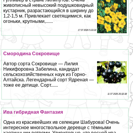
живописный невысокий подушковидный
кустарник, разрастающийся в ширину до
1,2-1,5 м. Привлекает светящимися, как
огоньки, крупными,......
17 07 2026 5:33:32
Смородина Сокровище
Автор сорта Сокровище — Лилия
Никифоровна Забелина, кандидат
сельскохозяйственных наук из Горно-
Алтайска. Легендарный сорт Ядреная —
тоже ее детище. Сорт......
11 07 2026 20:32:38
Ива гибридная Фантазия
Одна из красивейших ив селекции Шабурова! Очень
интересное многоствольное деревце с тёмными
хаотичными ветвями. Удивительно, что весной ива