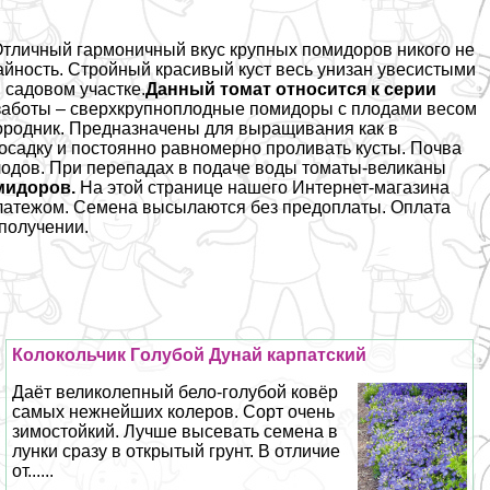
Отличный гармоничный вкус крупных помидоров никого не
айность. Стройный красивый куст весь унизан увесистыми
 садовом участке.
Данный томат относится к серии
заботы – сверхкрупноплодные помидоры с плодами весом
городник. Предназначены для выращивания как в
посадку и постоянно равномерно проливать кусты. Почва
лодов. При перепадах в подаче воды томаты-великаны
омидоров.
На этой странице нашего Интернет-магазина
латежом. Семена высылаются без предоплаты. Оплата
получении.
Колокольчик Гoлyбой Дунай карпатский
Даёт великолепный бело-гoлyбой ковёр
самых нежнейших колеров. Сорт очень
зимостойкий. Лучше высевать семена в
лунки сразу в открытый грунт. В отличие
от......