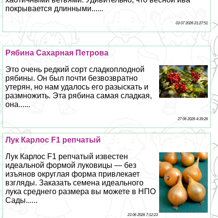
покрывается длинными......
03 07 2026 21:27:51
Рябина Сахарная Петрова
Это очень редкий сорт сладкоплодной
рябины. Он был почти безвозвратно
утерян, но нам удалось его разыскать и
размножить. Эта рябина самая сладкая,
она......
27 06 2026 4:39:26
Лук Карлос F1 репчатый
Лук Карлос F1 репчатый известен
идеальной формой луковицы — без
изъянов округлая форма привлекает
взгляды. Заказать семена идеального
лука среднего размера вы можете в НПО
Сады......
23 06 2026 7:12:23