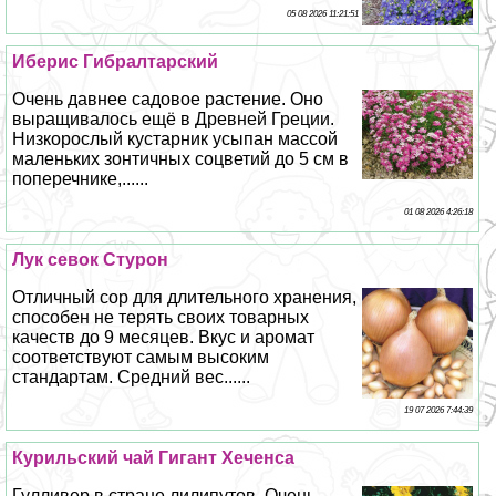
05 08 2026 11:21:51
Иберис Гибралтарский
Очень давнее садовое растение. Оно
выращивалось ещё в Древней Греции.
Низкорослый кустарник усыпан массой
маленьких зонтичных соцветий до 5 см в
поперечнике,......
01 08 2026 4:26:18
Лук севок Стурон
Отличный сор для длительного хранения,
способен не терять своих товарных
качеств до 9 месяцев. Вкус и аромат
соответствуют самым высоким
стандартам. Средний вес......
19 07 2026 7:44:39
Курильский чай Гигант Хеченса
Гулливер в стране лилипутов. Очень