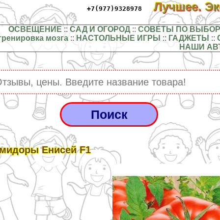
Лучшее. Э
+7(977)9328978
ОСВЕЩЕНИЕ
::
САД И ОГОРОД
::
СОВЕТЫ ПО ВЫБОР
тренировка мозга
::
НАСТОЛЬНЫЕ ИГРЫ
::
ГАДЖЕТЫ
::
НАШИ АВ
мидоры Енисей F1