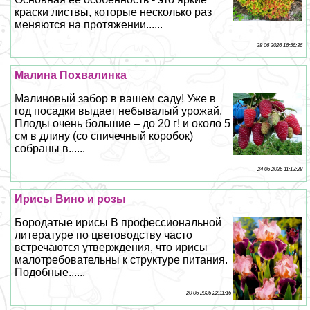
краски листвы, которые несколько раз
меняются на протяжении......
28 06 2026 16:56:36
Малина Похвалинка
Малиновый забор в вашем саду! Уже в
год посадки выдает небывалый урожай.
Плоды очень большие – до 20 г! и около 5
см в длину (со спичечный коробок)
собраны в......
24 06 2026 11:13:28
Ирисы Вино и розы
Бородатые ирисы В профессиональной
литературе по цветоводству часто
встречаются утверждения, что ирисы
малотребовательны к структуре питания.
Подобные......
20 06 2026 22:11:16