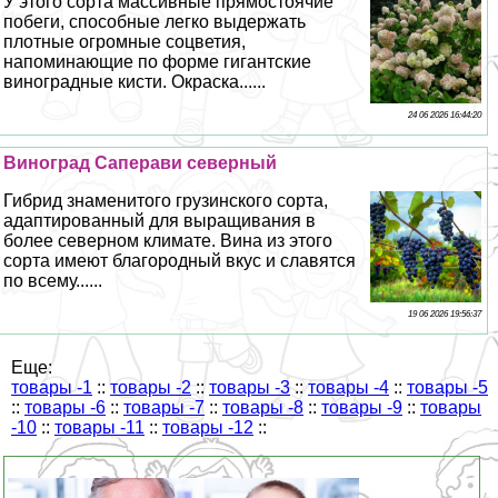
У этого сорта массивные прямостоячие
побеги, способные легко выдержать
плотные огромные соцветия,
напоминающие по форме гигантские
виноградные кисти. Окраска......
24 06 2026 16:44:20
Виноград Саперави северный
Гибрид знаменитого грузинского сорта,
адаптированный для выращивания в
более северном климате. Вина из этого
сорта имеют благородный вкус и славятся
по всему......
19 06 2026 19:56:37
Еще:
товары -1
::
товары -2
::
товары -3
::
товары -4
::
товары -5
::
товары -6
::
товары -7
::
товары -8
::
товары -9
::
товары
-10
::
товары -11
::
товары -12
::