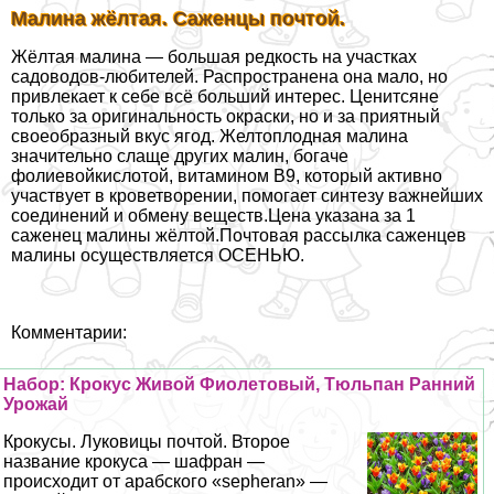
Малина жёлтая. Саженцы почтой.
Жёлтая малина — большая редкость на участках
садоводов-любителей. Распространена она мало, но
привлекает к себе всё больший интерес. Ценитсяне
только за оригинальность окраски, но и за приятный
своеобразный вкус ягод. Желтоплодная малина
значительно слаще других малин, богаче
фолиевойкислотой, витамином В9, который активно
участвует в кроветворении, помогает синтезу важнейших
соединений и обмену веществ.Цена указана за 1
саженец малины жёлтой.Почтовая рассылка саженцев
малины осуществляется ОСЕНЬЮ.
Комментарии:
Набор: Крокус Живой Фиолетовый, Тюльпан Ранний
Урожай
Крокусы. Луковицы почтой. Второе
название крокуса — шафран —
происходит от арабского «sepheran» —