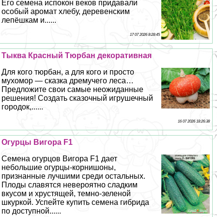
Его семена испокон веков придавали
особый аромат хлебу, деревенским
лепёшкам и......
17 07 2026 8:28:45
Тыква Красный Тюрбан декоративная
Для кого тюрбан, а для кого и просто
мухомор — сказка дремучего леса…
Предложите свои самые неожиданные
решения! Создать сказочный игрушечный
городок,......
16 07 2026 18:26:38
Огурцы Вигора F1
Семена огурцов Вигора F1 дает
небольшие огурцы-корнишоны,
признанные лучшими среди остальных.
Плоды славятся невероятно сладким
вкусом и хрустящей, темно-зеленой
шкуркой. Успейте купить семена гибрида
по доступной......