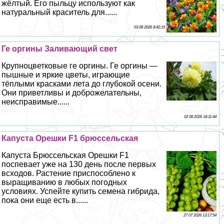
жёлтый. Его пыльцу используют как
натуральный краситель для......
03 08 2026 8:42:19
Ге opгины Заливающий свет
Крупноцветковые ге opгины. Ге opгины —
пышные и яркие цветы, играющие
тёплыми красками лета до глубокой осени.
Они приветливы и доброжелательны,
неисправимые......
02 08 2026 18:11:44
Капуста Орешки F1 брюссельская
Капуста Брюссельская Орешки F1
поспевает уже на 130 день после первых
всходов. Растение приспособлено к
выращиванию в любых погодных
условиях. Успейте купить семена гибрида,
пока они еще есть в......
27 07 2026 13:17:54