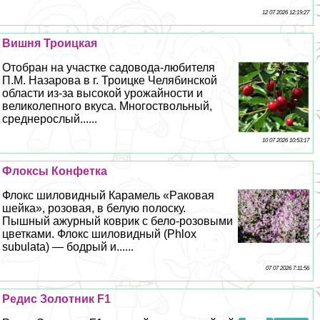
12 07 2026 12:19:27
Вишня Троицкая
Отобран на участке садовода-любителя
П.М. Назарова в г. Троицке Челябинской
области из-за высокой урожайности и
великолепного вкуса. Многоствольный,
среднерослый......
10 07 2026 10:53:17
Флоксы Конфетка
Флокс шиловидный Карамель «Paковая
шейка», розовая, в белую полоску.
Пышный ажурный коврик с бело-розовыми
цветками. Флокс шиловидный (Phlox
subulata) — бодрый и......
07 07 2026 7:11:56
Редис Золотник F1