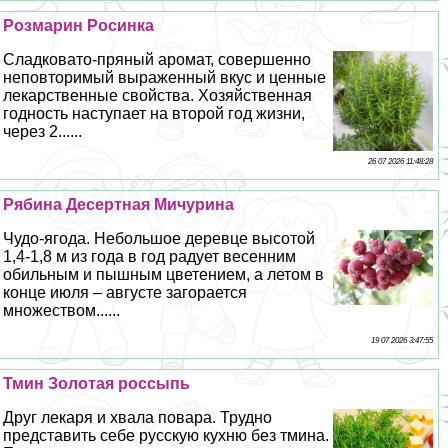
Розмарин Росинка
Сладковато-пряный аромат, совершенно
неповторимый выраженный вкус и ценные
лекарственные свойства. Хозяйственная
годность наступает на второй год жизни,
через 2......
26 07 2026 11:48:28
Рябина Десертная Мичурина
Чудо-ягода. Небольшое деревце высотой
1,4-1,8 м из года в год радует весенним
обильным и пышным цветением, а летом в
конце июля – августе загорается
множеством......
19 07 2026 3:47:55
Тмин Золотая россыпь
Друг лекаря и хвала повара. Трудно
представить себе русскую кухню без тмина.