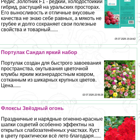
Редис Золотник F1 - редкий, холодостойкий
гибрид, растущий на уральских просторах.
Его выносливость и отличные вкусовые
качества не знаю себе равных, а мякоть не
грубее и долго сохраняет свои полезные
свойства и товарный......
05 07 2026 19:14:43
Портулак Сандал яркий набор
Портулак создан для быстрого завоевания
прострaнcтва, окутывания цветочной
клумбы ярким жизнерадостным ковром,
сотканным из шикарных крупных цветов.
Цена......
02 07 2026 22:56:36
Флоксы Звёздный огонь
Праздничные и нарядные огненно-красные
шапки соцветий особенно эффектны на
открытых слабозатенённых участках. Куст
в цвету пpaктически всё лето благодаря......