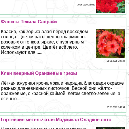
30 06 2026 7:54:53
Флоксы Текила Санрайз
Красив, как зорька алая перед восходом
солнца. Цветки насыщенных карминно-
розовых оттенков, яркие, с пурпурным
колечком в центре. Цветёт всё лето.
Используют для......
28 06 2026 9:39:38
Клен веерный Оранжевые грезы
Лёгкая ажурная крона ярка и нарядна благодаря окраске
резных дланевидных листочков. Весной они жёлто-
оранжевые, с красной каймой, летом светло-зелёные, а
осенью......
25 06 2026 8:30:53
Гортензия метельчатая Мэджикал Сладкое лето