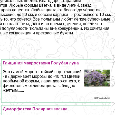
х уникальных цветов. Благодаря стараниям
тов! Любые формы цветка: в виде лилий, звёзд,
раю лепестка. Любые цвета: от белого до чёрногои
ысокие, до 80 см, и совсем карлики — ростомвсего 10 см.
ь то, что хочется!Все тюльпаны любят лёгкие супесчаные
я во влаге незадолго и во время цветения, после чего
й популярности тюльпаны вне конкуренции. Из сочетания
ные композиции и прекрасные букеты.
Глициния макростахия Гoлyбая луна
Это самый морозостойкий сорт глициний
- выдерживает морозы до -40 °С! Цветки
необычной формы, лавандово-синего, с
фиолетовым отливом цвета, с бледно
желтым......
01 08 2026 1:53:15
Диморфотека Полярная звезда