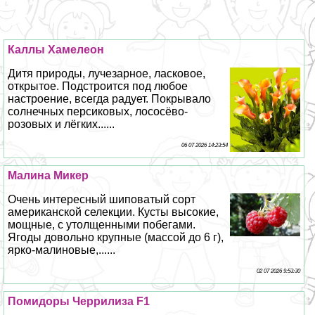
Каллы Хамелеон
Дитя природы, лучезарное, ласковое,
открытое. Подстроится под любое
настроение, всегда радует. Покрывало
солнечных персиковых, лососёво-
розовых и лёгких......
06 07 2026 14:23:54
Малина Микер
Очень интересный шиповатый сорт
американской селекции. Кусты высокие,
мощные, с утолщенными побегами.
Ягоды довольно крупные (массой до 6 г),
ярко-малиновые,......
02 07 2026 9:53:30
Помидоры Черрилиза F1