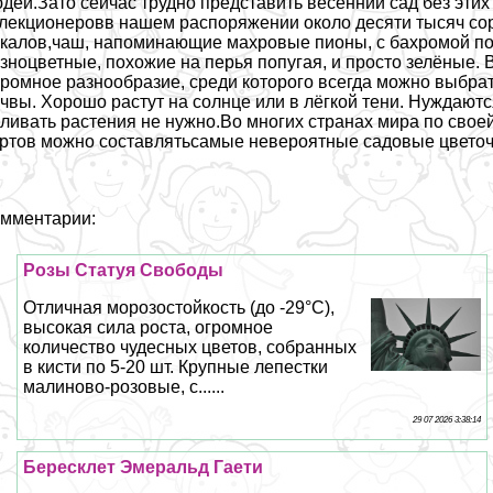
дей.Зато сейчас трудно представить весенний сад без эти
лекционеровв нашем распоряжении около десяти тысяч сор
калов,чаш, напоминающие махровые пионы, с бахромой по к
зноцветные, похожие на перья попугая, и просто зелёные. В
ромное разнообразие, среди которого всегда можно выбрат
чвы. Хорошо растут на солнце или в лёгкой тени. Нуждаютс
ливать растения не нужно.Во многих странах мира по свое
ртов можно составлятьсамые невероятные садовые цветоч
мментарии:
Розы Статуя Свободы
Отличная морозостойкость (до -29°С),
высокая сила роста, огромное
количество чудесных цветов, собранных
в кисти по 5-20 шт. Крупные лепестки
малиново-розовые, с......
29 07 2026 3:38:14
Бересклет Эмеральд Гаети