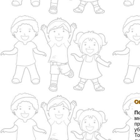
О
П
мн
пр
уб
То