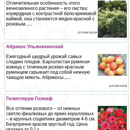
Отличительная особенность этого
вечнозеленого растения – его листва:
изумрудная с контрастной бело-кремовой
каймой, она становится медно-красной с
розовым......
22 07 2026 16:21:26
Абрикос Ульянихинский
Ежегодный щедрый урожай самых
сладких плодов. Бархатистая румяная
кожица с точечным розово-красным
румянцем скрывает под собой нежную
тающую мякоть. Абрикосы......
13 07 2026 9:22:45
Гелиптерум Голиаф
Все оттенки розового – от нежных
светло-фиалковых до ярких коралловых
– в крупных соцветиях диаметром 4-6 см.
Безупречно красив круглый год. Цена
указана за 0,1 г......