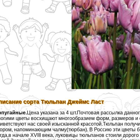
писание сорта Тюльпан Джеймс Ласт
опугайные.
Цена указана за 4 шт.Почтовая рассылка дан
огими цветы восхищают многообразием форм, размеров и о
иветствуют нас своей изысканной красотой.Тюльпан получи
ором, напоминающим чалму(тюрбан). В Россию эти цветы бы
гда,в начале XVIII века, луковицы тюльпанов стоили дорог