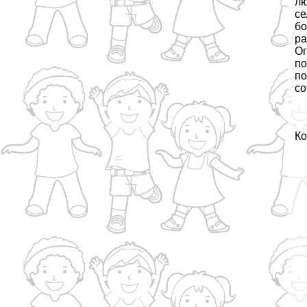
лю
се
бо
ра
Ог
по
по
со
Ко