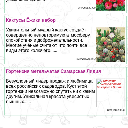
07 07 2026 2:14:39
Кактусы Ёжики набор
Удивительный мудрый кактус создаёт
совершенно неповторимую атмосферу
спокойствия и доброжелательности.
Многие учёные считают, что почти все
виды этого колючего......
05 07 2026 23:49:43
Гортензия метельчатая Самарская Лидия
Безусловный лидер продаж и любимица
всех российских садоводов. Куст этой
гортензии невозможно спутать ни с каким
другим. Уникальная красота увесистых
пышных......
28 06 2026 0:10:39