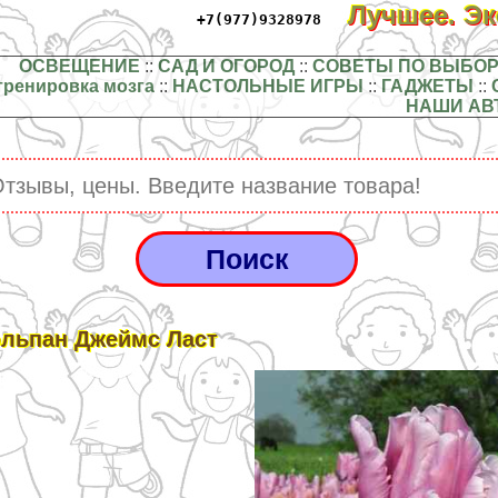
Лучшее. Э
+7(977)9328978
ОСВЕЩЕНИЕ
::
САД И ОГОРОД
::
СОВЕТЫ ПО ВЫБОР
тренировка мозга
::
НАСТОЛЬНЫЕ ИГРЫ
::
ГАДЖЕТЫ
::
НАШИ АВ
льпан Джеймс Ласт