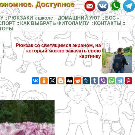
кономное. Доступное
У
::
РЮКЗАКИ к школе
::
ДОМАШНИЙ УЮТ
::
БОС -
СПОРТ
::
КАК ВЫБРАТЬ ФИТОЛАМПУ
::
КОНТАКТЫ
::
ТОРЫ
Рюкзак со светящимся экраном, на
который можно закачать свою
картинку