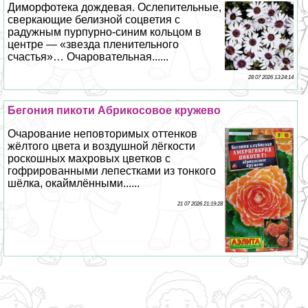
Диморфотека дождевая. Ослепительные,
сверкающие белизной соцветия с
радужным пурпурно-синим кольцом в
центре — «звезда пленительного
счастья»… Очаровательная......
28 07 2026 13:24:14
Бегония пикоти Абрикосовое кружево
Очарование неповторимых оттенков
жёлтого цвета и воздушной лёгкости
роскошных махровых цветков с
гофрированными лепестками из тонкого
шёлка, окаймлёнными......
21 07 2026 21:19:28