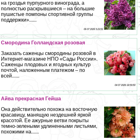
на гроздья пурпурного винограда, а
полностью раскрывшиеся – на большие
пушистые помпоны спортивной группы
поддержки»......
06 07 2026 5:23:51
Смородина Голландская розовая
Заказать саженцы смородины розовой в
Интернет-магазине НПО «Сады России».
Саженцы плодовых и ягодных культур
почтой, наложенным платежом – по
всей......
04 07 2026 18:59:50
Айва прекрасная Гeйша
Она действительно похожа на восточную
красавицу, манящую нездешней яркой
красотой. Ее ажурные ветви покрыты
темно-зелеными удлиненными листьями,
похожими на......