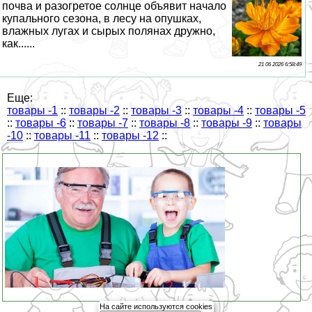
почва и разогретое солнце объявит начало
купального сезона, в лесу на опушках,
влажных лугах и сырых полянах дружно,
как......
21 06 2026 6:58:49
Еще:
товары -1
::
товары -2
::
товары -3
::
товары -4
::
товары -5
::
товары -6
::
товары -7
::
товары -8
::
товары -9
::
товары
-10
::
товары -11
::
товары -12
::
На сайте используются cookies