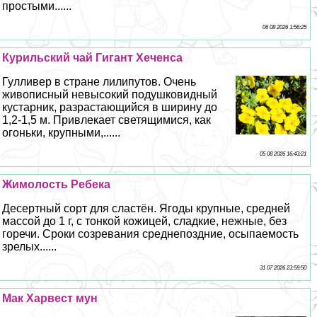
простыми......
06 08 2026 1:56:25
Курильский чай Гигант Хеченса
Гулливер в стране лилипутов. Очень
живописный невысокий подушковидный
кустарник, разрастающийся в ширину до
1,2-1,5 м. Привлекает светящимися, как
огоньки, крупными,......
05 08 2026 16:43:21
Жимолость Ребека
Десертный сорт для сластён. Ягоды крупные, средней
массой до 1 г, с тонкой кожицей, сладкие, нежные, без
горечи. Сроки созревания среднепоздние, осыпаемость
зрелых......
31 07 2026 23:59:50
Мак Харвест мун