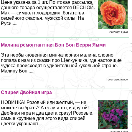
Цена указана за 1 шт. Почтовая рассылка
данного товара осуществляется ВЕСНОЙ.
Мак — символ плодородия, богатства,
семейного счастья, мужской силы. На
Руси......
25 07 2026 9:10:48
Малина ремонтантная Бон Бон Берри Ямми
Эта необыкновенная миниатюрная малина словно
попала к нам из сказки про Щелкунчика, где настоящие
чудеса происходят в удивительной кукольной стране.
Малину Бон......
20 07 2026 16:55:26
Спирея Двойная игра
НОВИНКА! Розовый или жёлтый, — не
можете выбрать? А если и тот, и другой!
Двойная игра и два цвета сразу! Розовые,
самые крупные для этого вида спирей
цветки украшают......