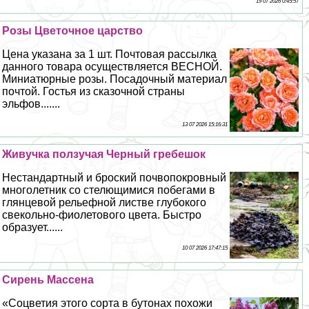
19 07 2026 0:45:57
Розы Цветочное царство
Цена указана за 1 шт. Почтовая рассылка
данного товара осуществляется ВЕСНОЙ.
Миниатюрные розы. Посадочный материал
почтой. Гостья из сказочной страны
эльфов.......
13 07 2026 15:16:31
Живучка ползучая Черный гребешок
Нестандартный и броский почвопокровный
многолетник со стелющимися побегами в
глянцевой рельефной листве глубокого
свекольно-фиолетового цвета. Быстро
образует......
10 07 2026 17:47:15
Сирень Массена
«Соцветия этого сорта в бутонах похожи