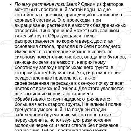
Почему растение погибает?
Одним из факторов
может быть постоянный застой воды на дне
контейнера с цветком, приводящий к загниванию
корневой системы. Это происходит при
выращивании растения в емкостях без дренажных
отверстий. Либо причиной может быть слишком
тяжелый грунт. Образующаяся гниль
распространяется по корням вверх, достигая
основания ствола, приводя к гибели последнего.
Имеющееся заболевание можно выявить по
сильному пожелтению листьев, опаданию бутонов,
закисанию земли в емкости, неприятному
болотному запаху непросыхающего грунта, в
котором растет бругмансия. Уход и размножение,
осуществленные правильно, а также
своевременная пересадка в свежую почву спасет
цветок от возможной гибели. Для этого удаляются
все загнившие корни, а оставшиеся
обpaбатываются фунгицидом; отряхивается
большая часть старого грунта. Начальный полив
требуется умеренный. На поздней стадии
заболевания бругмансию можно попытаться
переукоренить, используя для размножения
молодые черенки и части ствола без признаков
загнивания. Гибель растения также может