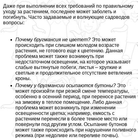
Даже при выполнении всех требований по правильному
уходу за растением, последнее может заболеть и
погибнуть. Часто задаваемые и волнующие садоводов
вопросы:
Почему бругмансия не цветет?
Это может
происходить при слишком молодом возрасте
растения, не готового еще к цветению. Данная
проблема может также возникнуть при
недостаточном освещении, на которое указывают
слабые вытянутые побеги, листья – хрупкие и
светлые и продолжительное отсутствие ветвления
кроны.
Почему у бругмансии осыпаются бутоны?
Это
может произойти при резкой смене температуры,
особенно в осенний период, при переносе растения
на зимовку в теплое помещение. Либо данная
проблема может возникнуть при изменении
освещенности цветка; например, емкость с
растением перенесли в более темное место или
повернули под другим углом. Осыпание бутонов
может также происходить при нарушении поливного
режима (при недоливе или переливе почвы).