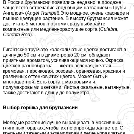
В России бругмансии появились недавно, в продаже
чаще всего встречались под общим названием «Трубы
Ангелов» (
Angel Trumpet
).Это мощное, очень красивое и
пышно цветущее растение. В высоту бругмансия может
достигать 5 метров, поэтому сразу выбирайте
компактные или медленнорастущие сорта (
Culebra,
Cordata Red
).
Гигантские трубчато-колокольчатые цветки достигают в
длину до 50 см и в диаметре до 20 см, обладают
приятным ароматом, усиливающимся ночью. Окраска
цветков разнообразна — жёлто-зелёная, жёлтая,
кремовая, персиковая, розовая, оранжевая, красная и
различных оттенков этих цветов. Может быть и
многоцветной. Есть сорта с махровыми и
полумахровыми цветками. Листья овальные, вытянутые,
также достигают в длину до полуметра.
Выбор горшка для бругмансии
Молодые растения лучше выращивать в массивных
глиняных горшках, чтобы их не опрокидывал ветер. С
крупными тяжелыми экземплярами легче управляться,