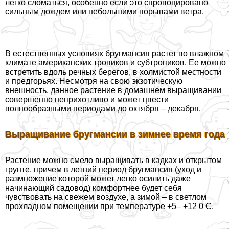
легко сломаться, особенно если это спровоцировано
сильным дождем или небольшими порывами ветра.
В естественных условиях бругмансия растет во влажном
климате американских тропиков и субтропиков. Ее можно
встретить вдоль речных берегов, в холмистой местности
и предгорьях. Несмотря на свою экзотическую
внешность, данное растение в домашнем выращивании
совершенно неприхотливо и может цвести
волнообразными периодами до октября – декабря.
Выращивание бругмансии в зимнее время года
Растение можно смело выращивать в кадках и открытом
грунте, причем в летний период бругмансия (уход и
размножение которой может легко осилить даже
начинающий садовод) комфортнее будет себя
чувствовать на свежем воздухе, а зимой – в светлом
прохладном помещении при температуре +5– +12 0 С.