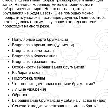
стебель, цветы имеют форму граммофонов и пьянящий
запах. Является коренным жителем тропических и
субтропических широт. Но это не значит, что у нас
бругмансия не будет цвести. С ее помощью можно
превратить участок в настоящие джунгли. Главное, чтобы
лето выдалось жарким – в условиях холода цветение
происходит намного реже.
Популярные сорта бругмансии
Brugmansia ароматная (душистая)
Brugmansia золотистая
Brugmansia белоснежная
Brugmansia разноцветная
Особенности выращивания бругмансии
Выбираем место
Подготовка почвы
Что говорят цветоводы о поливе бругмансии?
Лучшие удобрения
Обрезка
Выращивание бругмансии у себя на участке (видео)
Семена, отводки, черенкование – что выбрать