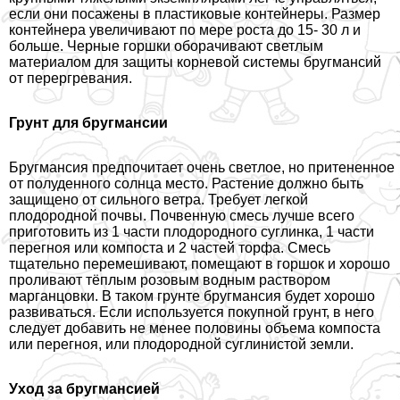
если они посажены в пластиковые контейнеры. Размер
контейнера увеличивают по мере роста до 15- 30 л и
больше. Черные горшки оборачивают светлым
материалом для защиты корневой системы бругмансий
от перергревания.
Грунт для бругмансии
Бругмансия предпочитает очень светлое, но притененное
от полуденного солнца место. Растение должно быть
защищено от сильного ветра. Требует легкой
плодородной почвы. Почвенную смесь лучше всего
приготовить из 1 части плодородного суглинка, 1 части
перегноя или компоста и 2 частей торфа. Смесь
тщательно перемешивают, помещают в горшок и хорошо
проливают тёплым розовым водным раствором
марганцовки. В таком грунте бругмансия будет хорошо
развиваться. Если используется покупной грунт, в него
следует добавить не менее половины объема компоста
или перегноя, или плодородной суглинистой земли.
Уход за бругмансией