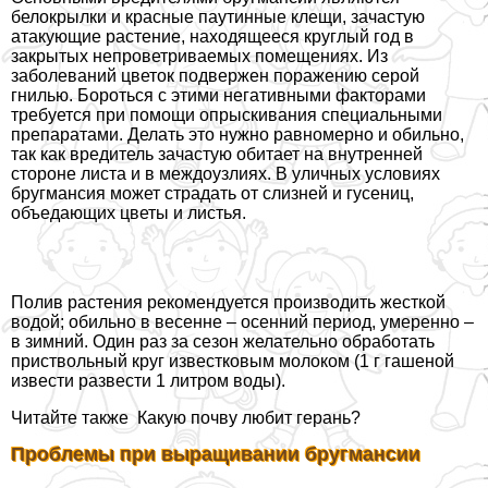
белокрылки и красные паутинные клещи, зачастую
атакующие растение, находящееся круглый год в
закрытых непроветриваемых помещениях. Из
заболеваний цветок подвержен поражению серой
гнилью. Бороться с этими негативными факторами
требуется при помощи опрыскивания специальными
препаратами. Делать это нужно равномерно и обильно,
так как вредитель зачастую обитает на внутренней
стороне листа и в междоузлиях. В уличных условиях
бругмансия может страдать от слизней и гусениц,
объедающих цветы и листья.
Полив растения рекомендуется производить жесткой
водой; обильно в весенне – осенний период, умеренно –
в зимний. Один раз за сезон желательно обработать
приствольный круг известковым молоком (1 г гашеной
извести развести 1 литром воды).
Читайте также
Какую почву любит герань?
Проблемы при выращивании бругмансии