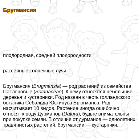
Бругмансия
плодородная, средней плодородности
рассеяные солнечные лучи
Бругмансия (
Brugmansia
) — род растений из семейства
Пасленовые (
Solanaceae
). К нему относятся небольшие
деревья и кустарники. Род назван в честь голландского
ботаника Сeбaльда Юстинуса Брюгманса. Род
насчитывает 10 видов. Растение иногда ошибочно
относят к роду Дурманов (
Datura
), будьте внимательны
при покупке семян. В отличие от дурманов — однолетних
травянистых растений, бругмансии — кустарники.