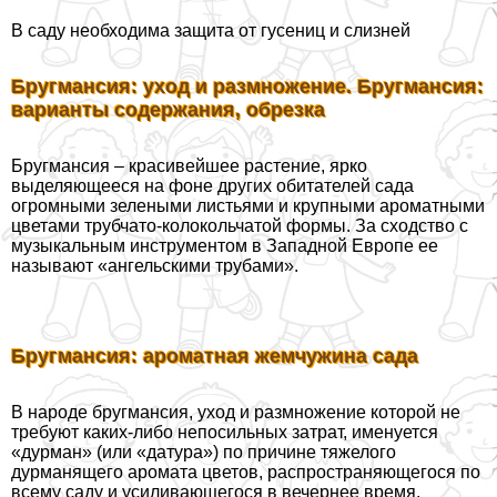
В саду необходима защита от гусениц и слизней
Бругмансия: уход и размножение. Бругмансия:
варианты содержания, обрезка
Бругмансия – красивейшее растение, ярко
выделяющееся на фоне других обитателей сада
огромными зелеными листьями и крупными ароматными
цветами трубчато-колокольчатой формы. За сходство с
музыкальным инструментом в Западной Европе ее
называют «ангельскими трубами».
Бругмансия: ароматная жемчужина сада
В народе бругмансия, уход и размножение которой не
требуют каких-либо непосильных затрат, именуется
«дурман» (или «датура») по причине тяжелого
дурманящего аромата цветов, распространяющегося по
всему саду и усиливающегося в вечернее время.