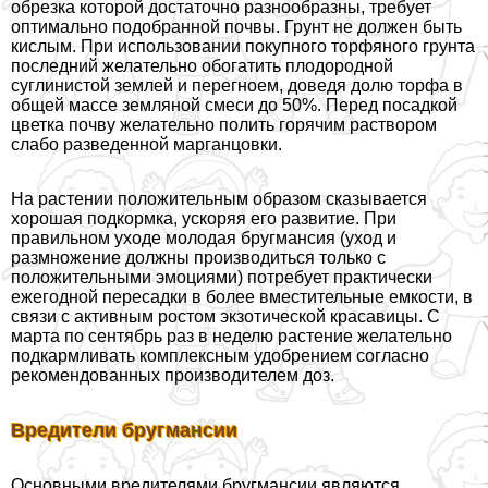
обрезка которой достаточно разнообразны, требует
оптимально подобранной почвы. Грунт не должен быть
кислым. При использовании покупного торфяного грунта
последний желательно обогатить плодородной
суглинистой землей и перегноем, доведя долю торфа в
общей массе земляной смеси до 50%. Перед посадкой
цветка почву желательно полить горячим раствором
слабо разведенной марганцовки.
На растении положительным образом сказывается
хорошая подкормка, ускоряя его развитие. При
правильном уходе молодая бругмансия (уход и
размножение должны производиться только с
положительными эмоциями) потребует пpaктически
ежегодной пересадки в более вместительные емкости, в
связи с активным ростом экзотической красавицы. С
марта по сентябрь раз в неделю растение желательно
подкармливать комплексным удобрением согласно
рекомендованных производителем доз.
Вредители бругмансии
Основными вредителями бругмансии являются