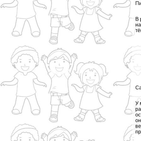
Пи
В 
на
тё
Са
У 
ра
ос
он
ве
пр