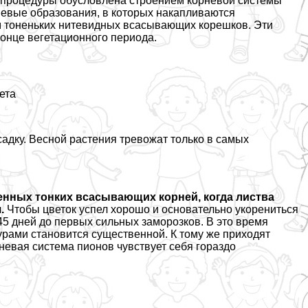
процедуры обусловлена строением корневой системы
невые образования, в которых накапливаются
м тоненьких нитевидных всасывающих корешков. Эти
онце вегетационного периода.
ета
адку. Весной растения тревожат только в самых
енных тонких всасывающих корней, когда листва
.
Чтобы цветок успел хорошо и основательно укорениться
–45 дней до первых сильных заморозков. В это время
рами становится существенной. К тому же приходят
невая система пионов чувствует себя гораздо