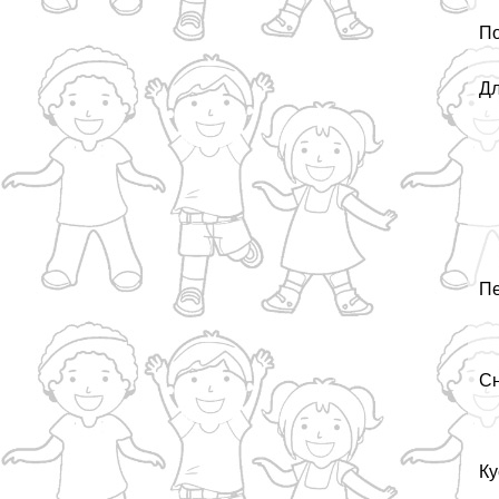
По
Дл
Пе
Сн
Ку