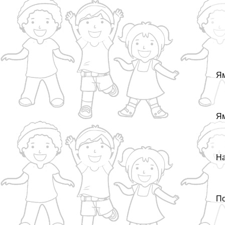
Ям
Ям
На
По