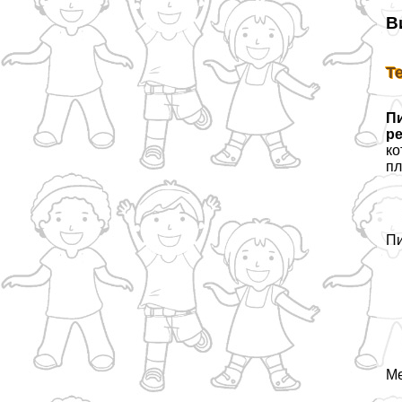
В
Т
П
ре
ко
пл
Пи
Ме