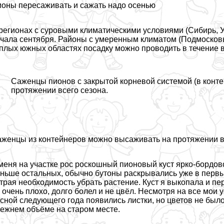
оны пересаживать и сажать надо осенью
регионах с суровыми климатическими условиями (Сибирь, 
чала сентября. Районы с умеренным климатом (Подмосковье
плых южных областях посадку можно проводить в течение в
Саженцы пионов с закрытой корневой системой (в конте
протяжении всего сезона.
женцы из контейнеров можно высаживать на протяжении в
меня на участке рос роскошный пионовый куст ярко-бордово
ньше остальных, обычно бутоны раскрывались уже в первых
трая необходимость убрать растение. Куст я выкопала и п
 очень плохо, долго болел и не цвёл. Несмотря на все мои 
сной следующего года появились листки, но цветов не было.
ежнем объёме на старом месте.