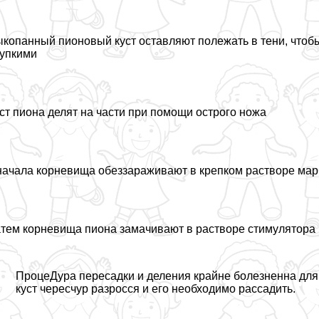
копанный пионовый куст оставляют полежать в тени, чтобы
упкими
ст пиона делят на части при помощи острого ножа
ачала корневища обеззараживают в крепком растворе мар
тем корневища пиона замачивают в растворе стимулятора
ПроцеДypa пересадки и деления крайне болезненна для р
куст чересчур разросся и его необходимо рассадить.