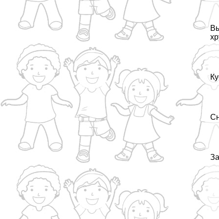
Вы
хр
Ку
Сн
За