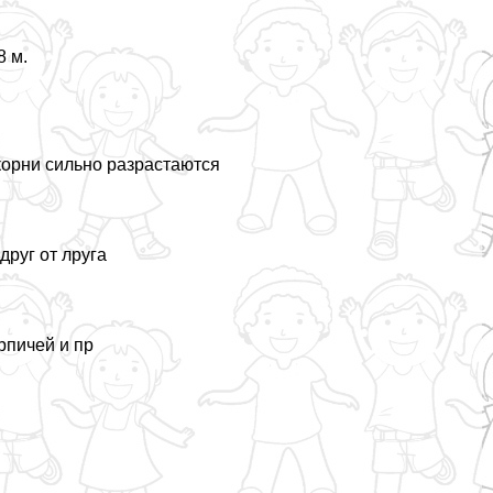
8 м.
корни сильно разрастаются
руг от лруга
рпичей и пр