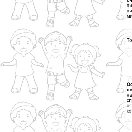
с
пи
пи
ми
То
О
пе
на
сп
ос
ко