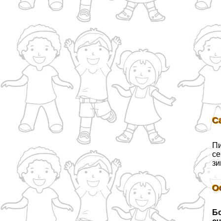
С
Пи
се
зи
О
Б