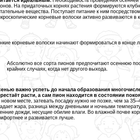
читается идеальным.
Необходимость проведения осенней 
онов. На придаточных корнях растения формируются клуб
тательные вещества. Поступает питание к ним посредство
кроскопические корневые волоски активно развиваются в к
нкие корневые волоски начинают формироваться в конце л
Абсолютно все сорта пионов предпочитают осеннюю пос
крайних случаях, когда нет другого выхода.
сенью важно успеть до начала образования многочисл
рестаёт расти, а сам пион находится в состоянии покоя
 новом месте, затевать посадку нужно не позже, чем за 35
адает жара, разница между дневными и ночными температу
енние дожди, несущие обилие влаги. Во влажной почве кор
мфортнее и развивается лучше.