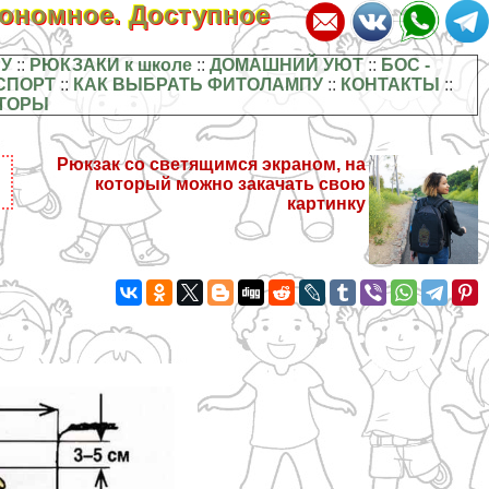
кономное. Доступное
У
::
РЮКЗАКИ к школе
::
ДОМАШНИЙ УЮТ
::
БОС -
СПОРТ
::
КАК ВЫБРАТЬ ФИТОЛАМПУ
::
КОНТАКТЫ
::
ТОРЫ
Рюкзак со светящимся экраном, на
который можно закачать свою
картинку