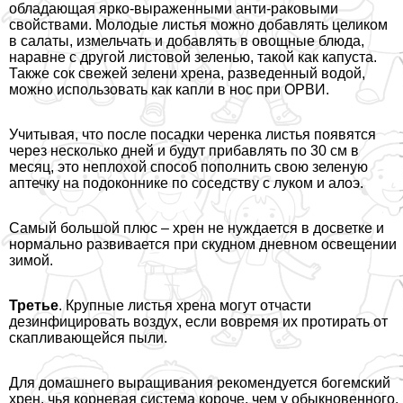
обладающая ярко-выраженными анти-paковыми
свойствами. Молодые листья можно добавлять целиком
в салаты, измельчать и добавлять в овощные блюда,
наравне с другой листовой зеленью, такой как капуста.
Также сок свежей зелени хрена, разведенный водой,
можно использовать как капли в нос при ОРВИ.
Учитывая, что после посадки черенка листья появятся
через несколько дней и будут прибавлять по 30 см в
месяц, это неплохой способ пополнить свою зеленую
аптечку на подоконнике по соседству с луком и алоэ.
Самый большой плюс – хрен не нуждается в досветке и
нормально развивается при скудном дневном освещении
зимой.
Третье
. Крупные листья хрена могут отчасти
дезинфицировать воздух, если вовремя их протирать от
скапливающейся пыли.
Для домашнего выращивания рекомендуется богемский
хрен, чья корневая система короче, чем у обыкновенного.