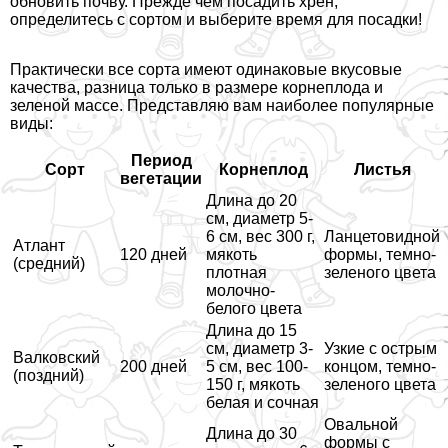
обновить почву. Прежде чем посадить хрен,
определитесь с сортом и выберите время для посадки!
Пpaктически все сорта имеют одинаковые вкусовые
качества, разница только в размере корнеплода и
зеленой массе. Представляю вам наиболее популярные
виды:
Период
Сорт
Корнеплод
Листья
вегетации
Длина до 20
см, диаметр 5-
6 см, вес 300 г,
Ланцетовидной
Атлант
120 дней
мякоть
формы, темно-
(средний)
плотная
зеленого цвета
молочно-
белого цвета
Длина до 15
см, диаметр 3-
Узкие с острым
Валковский
200 дней
5 см, вес 100-
концом, темно-
(поздний)
150 г, мякоть
зеленого цвета
белая и сочная
Овальной
Длина до 30
формы с