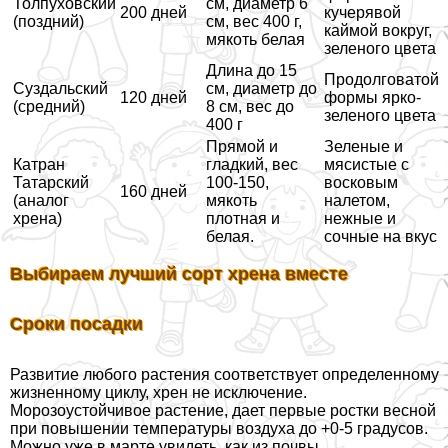
Толпуховский
см, диаметр 6
200 дней
кучерявой
(поздний)
см, вес 400 г,
каймой вокруг,
мякоть белая
зеленого цвета
Длина до 15
Продолговатой
Суздальский
см, диаметр до
120 дней
формы ярко-
(средний)
8 см, вес до
зеленого цвета
400 г
Прямой и
Зеленые и
Катран
гладкий, вес
мясистые с
Татарский
100-150,
восковым
160 дней
(аналог
мякоть
налетом,
хрена)
плотная и
нежные и
белая.
сочные на вкус
Выбираем лучший сорт хрена вместе
Сроки посадки
Развитие любого растения соответствует определенному
жизненному циклу, хрен не исключение.
Морозоустойчивое растение, дает первые ростки весной
при повышении температуры воздуха до +0-5 градусов.
Можно уже в марте увидеть, как из почвы