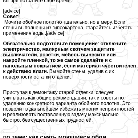
вы зря потратите свое время.
[advice]
Совет!
Мочите обойное полотно тщательно, но в меру. Если
стены выполнены из гипсокартона, старайтесь избегать
применения воды.[/advice]
Обязательно подготовьте помещение: отключите
электричество, малярным скотчем защитите
выключатели, розетки, мебель вынесите или
накройте пленкой, то же самое сделайте и с
напольным покрытием, если материал чувствителен
к действию влаги.
Вымойте стены, удалив с их
поверхности остатки отделки.
Приступая к демонтажу старой отделки, следует
учитывать как общие рекомендации, так и советы по
удалению конкретного варианта обойного полотна. Это
позволит в дальнейшем избежать многих неприятностей
и реализовать поставленную задачу максимально
быстро, без существенных трудностей.
по теме: как снять моющиеся обои