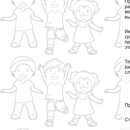
Пр
ра
ме
вы
Им
ср
пр
эт
Те
ра
сл
Пр
Ст