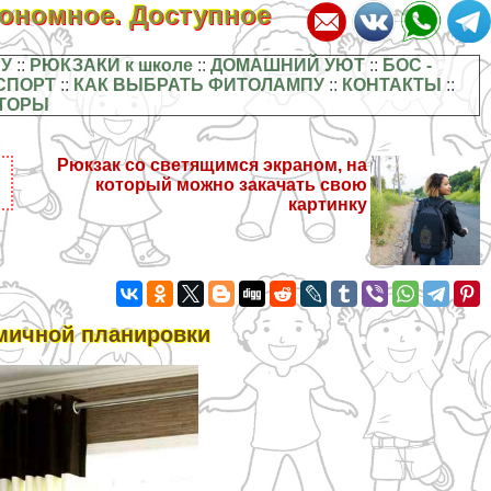
кономное. Доступное
У
::
РЮКЗАКИ к школе
::
ДОМАШНИЙ УЮТ
::
БОС -
СПОРТ
::
КАК ВЫБРАТЬ ФИТОЛАМПУ
::
КОНТАКТЫ
::
ТОРЫ
Рюкзак со светящимся экраном, на
который можно закачать свою
картинку
омичной планировки