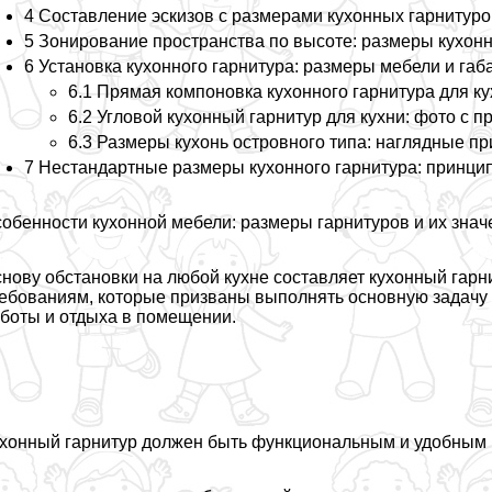
4 Составление эскизов с размерами кухонных гарнитуро
5 Зонирование прострaнcтва по высоте: размеры кухонн
6 Установка кухонного гарнитура: размеры мебели и г
6.1 Прямая компоновка кухонного гарнитура для к
6.2 Угловой кухонный гарнитур для кухни: фото с
6.3 Размеры кухонь островного типа: наглядные 
7 Нестандартные размеры кухонного гарнитура: принци
обенности кухонной мебели: размеры гарнитуров и их знач
нову обстановки на любой кухне составляет кухонный гар
ебованиям, которые призваны выполнять основную задачу 
боты и отдыха в помещении.
хонный гарнитур должен быть функциональным и удобным 