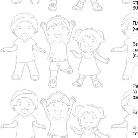
ст
30
Пл
(
Ви
см
(с
Ра
за
ра
Вы
Чт
со