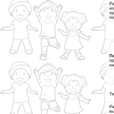
Ра
ко
пр
по
П
пр
на
Ти
Ра
вы