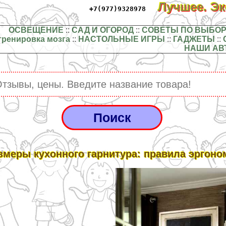
Лучшее. Э
+7(977)9328978
ОСВЕЩЕНИЕ
::
САД И ОГОРОД
::
СОВЕТЫ ПО ВЫБОР
тренировка мозга
::
НАСТОЛЬНЫЕ ИГРЫ
::
ГАДЖЕТЫ
::
НАШИ АВ
змеры кухонного гарнитура: правила эргон