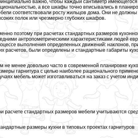
инципиально важно, чтобы каждый сантиметр имеющегося 
циональностью, а все шкафы точно вписывались в планир
бели соответствовали росту жильцов дома. Они не должны 
соких полок или чрезмерно глубоких шкафов.
енно поэтому при расчетах стандартных размеров кухонно
едними антропометрическими хаpaктеристиками людей евро
оцессе выполнения определенных движений: наклонов, при
их расчетов, были определены и стандартные габариты кух
м не менее довольно часто в современной планировке кух
змеры гарнитура с целью наиболее рационального примен
учаях мебель может изготавливаться на заказ с учетом ин
и расчете стандартных размеров мебели учитываются сре
андартные размеры кухни в типовых проектах гарнитуров