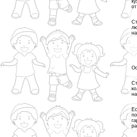
ку
от
Ст
лю
на
Ос
Ст
ко
на
Ес
по
га
ра