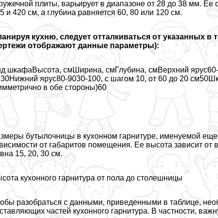
ружечной плиты, варьирует в диапазоне от 28 до 38 мм. Ее
5 и 420 см, а глубина равняется 60, 80 или 120 см.
анируя кухню, следует отталкиваться от указанных в 
чертежи отображают данные параметры):
д шкафаВысота, смШирина, смГлубина, смВерхний ярус60-90
30Нижний ярус80-9030-100, с шагом 10, от 60 до 20 см50
имметрично в обе стороны)60
змеры бутылочницы в кухонном гарнитуре, именуемой еще к
висимости от габаритов помещения. Ее высота зависит от 
вна 15, 20, 30 см.
сота кухонного гарнитура от пола до столешницы
обы разобраться с данными, приведенными в таблице, нео
ставляющих частей кухонного гарнитура. В частности, важ