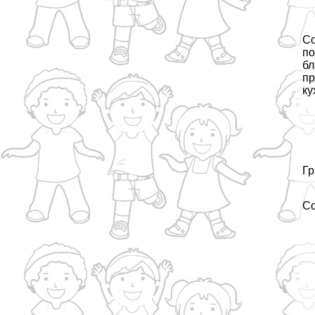
Со
по
бл
пр
ку
Гр
С