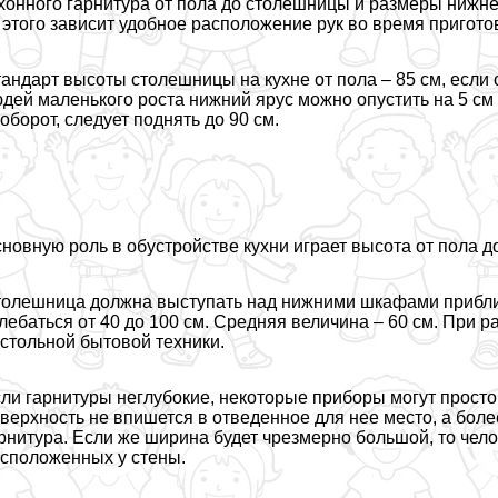
хонного гарнитура от пола до столешницы и размеры нижне
 этого зависит удобное расположение рук во время пригот
андарт высоты столешницы на кухне от пола – 85 см, если 
дей маленького роста нижний ярус можно опустить на 5 см
оборот, следует поднять до 90 см.
новную роль в обустройстве кухни играет высота от пола 
олешница должна выступать над нижними шкафами приблизит
лeбaться от 40 до 100 см. Средняя величина – 60 см. При 
стольной бытовой техники.
ли гарнитуры неглубокие, некоторые приборы могут прост
верхность не впишется в отведенное для нее место, а боле
рнитура. Если же ширина будет чрезмерно большой, то чело
сположенных у стены.