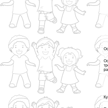
Ос
Ос
тр
ра
Ку