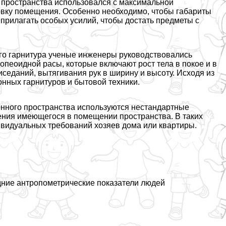
прострaнcтва использовался с максимальной
овку помещения. Особенно необходимо, чтобы габариты
прилагать особых усилий, чтобы достать предметы с
го гарнитура ученые инженеры руководствовались
пеоидной расы, которые включают рост тела в покое и в
седаний, вытягивания рук в ширину и высоту. Исходя из
онных гарнитуров и бытовой техники.
онного прострaнcтва используются нестандартные
ения имеющегося в помещении прострaнcтва. В таких
дивидуальных требований хозяев дома или квартиры.
дние антропометрические показатели людей