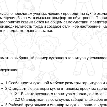
гласно подсчетам ученых, человек проводит на кухне около 
мещение было максимально комфортно обустроено. Прави
агоприятно сказываются на общем самочувствии, предотв
оизводительность труда и создают отличное настроение. К
хни, подскажет данная статья.
амотно выбранный размер кухонного гарнитура увеличивае
одержание
1 Особенности кухонной мебели: размеры гарнитуров и 
2 Стандартные размеры кухни в типовых проектах гарн
2.1 Высота кухонного гарнитура от пола до столе
2.2 Стандартная высота кухни: габариты шкафов в
3 Рабочий треугольник и стандарты кухни: правила иде