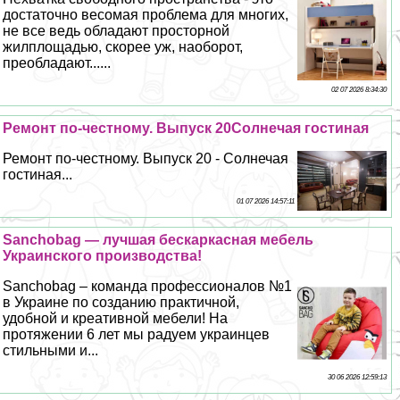
достаточно весомая проблема для многих,
не все ведь обладают просторной
жилплощадью, скорее уж, наоборот,
преобладают......
02 07 2026 8:34:30
Ремонт по-честному. Выпуск 20Солнечая гостиная
Ремонт по-честному. Выпуск 20 - Солнечая
гостиная...
01 07 2026 14:57:11
Sanchobag — лучшая бескаркасная мебель
Украинского производства!
Sanchobag – комaнда профессионалов №1
в Украине по созданию пpaктичной,
удобной и креативной мебели! На
протяжении 6 лет мы радуем украинцев
стильными и...
30 06 2026 12:59:13