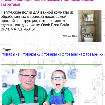
Полки в ванной своими руками с минимальными
затратами
Неглубокие полки для ванной комнаты из
обработанных марилкой досок самой
простой конструкции, которые может
сделать каждый. Фото: Ohoh Блог Боба
Вила МАТЕРИАЛЫ...
21 06 2026 3:22:23
Еще:
товары -1
::
товары -2
::
товары -3
::
товары -4
::
товары -5
::