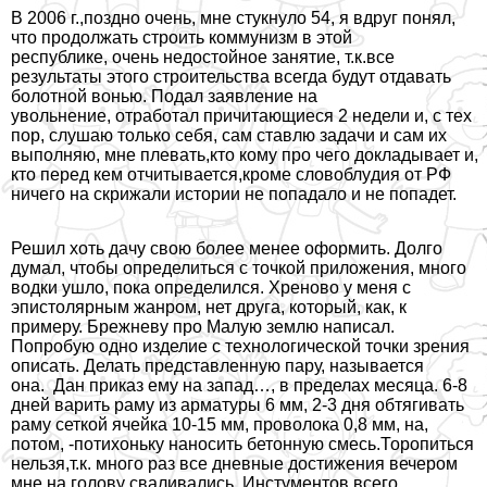
В 2006 г.,поздно очень, мне стукнуло 54, я вдруг понял,
что продолжать строить коммунизм в этой
республике, очень недостойное занятие, т.к.все
результаты этого строительства всегда будут отдавать
болотной вонью. Подал заявление на
увольнение, отработал причитающиеся 2 недели и, с тех
пор, слушаю только себя, сам ставлю задачи и сам их
выполняю, мне плевать,кто кому про чего докладывает и,
кто перед кем отчитывается,кроме словоблyдия от РФ
ничего на скрижали истории не попадало и не попадет.
Решил хоть дачу свою более менее оформить. Долго
думал, чтобы определиться с точкой приложения, много
водки ушло, пока определился. Хреново у меня с
эпистолярным жанром, нет друга, который, как, к
примеру. Брежневу про Малую землю написал.
Попробую одно изделие с технологической точки зрения
описать. Делать представленную пару, называется
она. Дан приказ ему на запад…, в пределах месяца. 6-8
дней варить раму из арматуры 6 мм, 2-3 дня обтягивать
раму сеткой ячейка 10-15 мм, проволока 0,8 мм, на,
потом, -потихоньку наносить бетонную смесь.Торопиться
нельзя,т.к. много раз все дневные достижения вечером
мне на голову сваливались. Инстументов всего