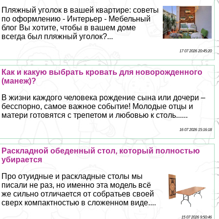
Пляжный уголок в вашей квартире: советы
по оформлению - Интерьер - Мебельный
блог Вы хотите, чтобы в вашем доме
всегда был пляжный уголок?...
17 07 2026 20:45:20
Как и какую выбрать кровать для новорожденного
(манеж)?
В жизни каждого человека рождение сына или дочери –
бесспopно, самое важное событие! Молодые отцы и
матери готовятся с трепетом и любовью к столь......
16 07 2026 15:16:18
Раскладной обеденный стол, который полностью
убирается
Про отуидные и раскладные столы мы
писали не раз, но именно эта модель всё
же сильно отличается от собратьев своей
сверх компактностью в сложенном виде....
15 07 2026 9:50:46