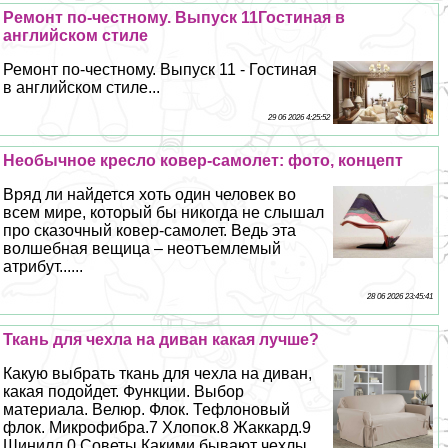
Ремонт по-честному. Выпуск 11Гостиная в
английском стиле
Ремонт по-честному. Выпуск 11 - Гостиная
в английском стиле...
29 06 2026 4:25:52
Необычное кресло ковер-самолет: фото, концепт
Вряд ли найдется хоть один человек во
всем мире, который бы никогда не слышал
про сказочный ковер-самолет. Ведь эта
волшебная вещица – неотъемлемый
атрибут......
28 06 2026 23:45:41
Ткань для чехла на диван какая лучше?
Какую выбрать ткань для чехла на диван,
какая подойдет. Функции. Выбор
материала. Велюр. Флок. Тефлоновый
флок. Микрофибра.7 Хлопок.8 Жаккард.9
Шинилл.0 Советы Какими бывают чехлы ...