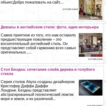
объект.Добро пожаловать на сайт....
12 07 2026 12:46:41
Диваны в английском стиле: фото, идеи интерьера
Самое приятное из того, что нам оставило
предшествующее поколение – это
восхитительный английский стиль. Он
представляет собой гармонию всех самых
оригинальных......
11 07 2026 2:24:43
Стол Бездна: сочетание слоёв дерева и гoлyбого
стекла
Серия столов Abyss созданы дизайнером
Кристофер Даффи Даффи
Лондоне. Бездны представляет
абстрагированный геологический ломтик
моря и земли, и их различной...
10 07 2026 18:58:41