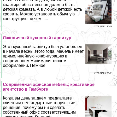
квартире обязательная должна быть
детская комната. А в любой детской есть
кровать. Можно установить обычную
конструкцию ни чем......
27 07 2026 21:16:49
Лаконичный кухонный гарнитур
Этот кухонный гарнитур был установлен
в начале весны этого года. Мебель имеет
прямолинейную конфигурацию в
современном минималистичном
оформлении. Нежное...
25 07 2026 18:38:41
Современная офисная мебель; креативное
агентство в Гамбурге
Когда вы день за днём предлагаете
клиентам нестандартные творческие
решения, почему бы ни сделать
собственный офис соответствующим
такому подходу. Кристоф...