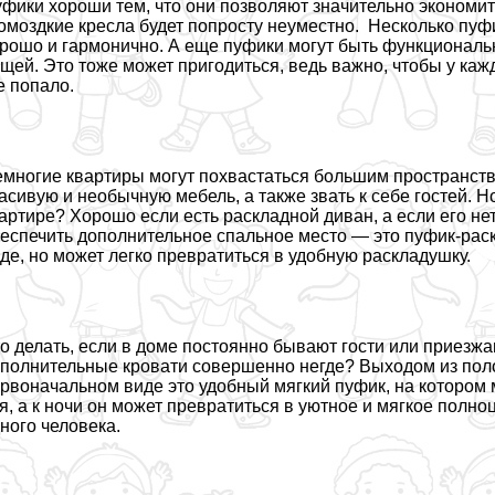
фики хороши тем, что они позволяют значительно экономит
омоздкие кресла будет попросту неуместно. Несколько пуфи
рошо и гармонично. А еще пуфики могут быть функциональ
щей. Это тоже может пригодиться, ведь важно, чтобы у каж
е попало.
многие квартиры могут похвастаться большим прострaнcтво
асивую и необычную мебель, а также звать к себе гостей. 
артире? Хорошо если есть раскладной диван, а если его не
еспечить дополнительное спальное место — это пуфик-рас
де, но может легко превратиться в удобную раскладушку.
о делать, если в доме постоянно бывают гости или приезжа
полнительные кровати совершенно негде? Выходом из пол
рвоначальном виде это удобный мягкий пуфик, на котором
я, а к ночи он может превратиться в уютное и мягкое полн
ного человека.