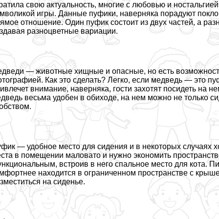
ратила свою актуальность, многие с любовью и ностальгие
мволикой игры. Данные пуфики, наверняка порадуют поклон
ямое отношение. Один пуфик состоит из двух частей, а ра
здавая разноцветные вариации.
дведи — животные хищные и опасные, но есть возможность
тографией. Как это сделать? Легко, если медведь — это п
ивлечет внимание, наверняка, гости захотят посидеть на 
дведь весьма удобен в обиходе, на нем можно не только сид
обством.
фик — удобное место для сидения и в некоторых случаях 
ста в помещении маловато и нужно экономить прострaнcтв
нкциональным, встроив в него спальное место для кота. Пи
мфортнее находится в ограниченном прострaнcтве с крышей
зместиться на сиденье.