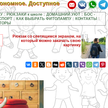
кономное. Доступное
У
::
РЮКЗАКИ к школе
::
ДОМАШНИЙ УЮТ
::
БОС -
СПОРТ
::
КАК ВЫБРАТЬ ФИТОЛАМПУ
::
КОНТАКТЫ
::
ТОРЫ
Рюкзак со светящимся экраном, на
который можно закачать свою
картинку