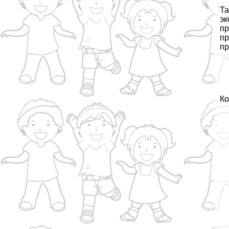
Та
эк
пр
пр
пр
Ко