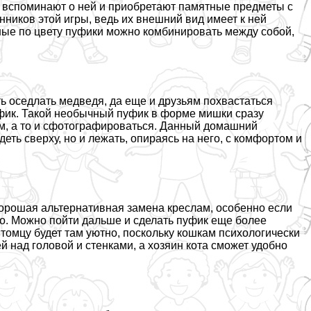
й вспоминают о ней и приобретают памятные предметы с
ников этой игры, ведь их внешний вид имеет к ней
зные по цвету пуфики можно комбинировать между собой,
 оседлать медведя, да еще и друзьям похвастаться
уфик. Такой необычный пуфик в форме мишки сразу
нем, а то и сфотографироваться. Данный домашний
еть сверху, но и лежать, опираясь на него, с комфортом и
хорошая альтернативная замена креслам, особенно если
о. Можно пойти дальше и сделать пуфик еще более
томцу будет там уютно, поскольку кошкам психологически
 над головой и стенками, а хозяин кота сможет удобно