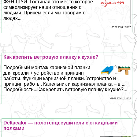
ФЭН-ШУЙ. Гостиная это место которое
символизирует наши отношения с
людьми. Причем если мы говорим о
людях....
05 08 2026 1:33:37
Как крепить ветровую планку к кухне?
Подробный монтаж карнизной планки
для кровли + устройство и принцип
работы. Функции карнизной планки. Устройство и
принцип работы. Капельник и карнизная планка – в ...
Подробности...Как крепить ветровую планку к кухне?...
03 08 2026 12:18:32
Deltacalor — полотенцесушители с откидными
полками