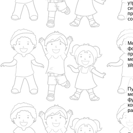
ут
си
пр
со
Ме
фо
пр
ме
уд
Пу
ме
фу
ко
ра