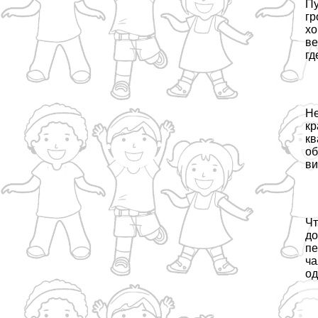
Пу
гр
хо
ве
гд
Не
кр
кв
об
ви
Чт
до
пе
ча
од