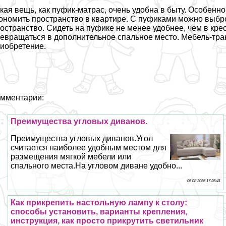
кая вещь, как пуфик-матрас, очень удобна в быту. Особенн
ономить прострaнcтво в квартире. С пуфиками можно выбро
острaнcтво. Сидеть на пуфике не менее удобнее, чем в кре
евращаться в дополнительное спальное место. Мебель-тр
иобретение.
мментарии:
Преимущества угловых диванов.
Преимущества угловых диванов.Угол
считается наиболее удобным местом для
размещения мягкой мебели или
спального места.На угловом диване удобно...
06 08 2026 17:26:41
Как прикрепить настольную лампу к столу:
способы установить, варианты крепления,
инструкция, как просто прикрутить светильник