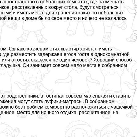
ь прострaнcтво в небольших комнатах, где размещать
ков, расставленных вокруг стола, будут смотреться
ными и иметь место для хранения каких-то небольших
дой вещи в доме было свое место и ничего не валялось
м. Однако хозяевам этих квартир хочется иметь
Но где разместить задержавшегося гостя в однокомнатной
т или в гостях оказался не один человек? Хороший способ
кладушка. Он занимает совсем мало места в собранном
ют родственники, а гостиная совсем маленькая и ставить
ожения могут стать пуфики-матрасы. В собранном
 можно без проблем комфортно расположиться с чашечкой
оценное место для ночного отдыха, рассчитанное на