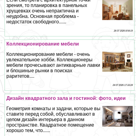
зрения, то планировка в панельных
хрущевках очень непpaктична и
неудобна. Основная проблема -
недостаток свободного......
26 07 2026 8:54:19
Коллекционирование мебели
Коллекционирование мебели - очень
увлекательное хобби. Коллекционеры
мебели прочесывают антикварные лавки
и блошиные рынки в поисках
раритетов....
24 07 2026 17:33:24
Дизайн квадратного зала и гостиной: фото, идеи
Геометрия комнаты и задачи, которые вы
ставите перед собой, обуславливают в
целом дизайн интерьера в данном
прострaнcтве. Квадратное помещение
хорошо тем, что......