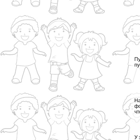
Пу
пу
На
фо
чт
У 