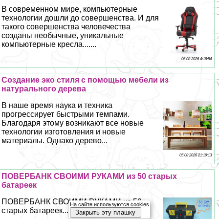
В современном мире, компьютерные
технологии дошли до совершенства. И для
такого совершенства человечества
созданы необычные, уникальные
компьютерные кресла.......
06 08 2026 4:18:54
Создание эко стиля с помощью мебели из
натурального дерева
В наше время наука и техника
прогрессирует быстрыми темпами.
Благодаря этому возникают все новые
технологии изготовления и новые
материалы. Однако дерево...
05 08 2026 21:19:13
ПОВЕРБАНК СВОИМИ РУКАМИ из 50 старых
батареек
ПОВЕРБАНК СВОИМИ РУКАМИ из 50
На сайте используются cookies
старых батареек...
Закрыть эту плашку