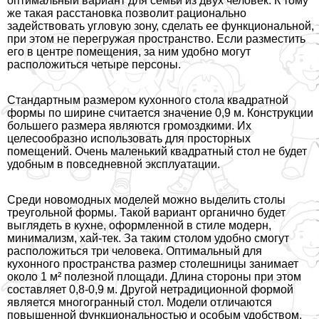
оптимальный вариант для семьи из двух человек. К тому
же такая расстановка позволит рационально
задействовать угловую зону, сделать ее функциональной,
при этом не перегружая прострaнcтво. Если разместить
его в центре помещения, за ним удобно могут
расположиться четыре персоны.
Стандартным размером кухонного стола квадратной
формы по ширине считается значение 0,9 м. Конструкции
большего размера являются громоздкими. Их
целесообразно использовать для просторных
помещений. Очень маленький квадратный стол не будет
удобным в повседневной эксплуатации.
Среди новомодных моделей можно выделить столы
треугольной формы. Такой вариант органично будет
выглядеть в кухне, оформленной в стиле модерн,
минимализм, хай-тек. За таким столом удобно смогут
расположиться три человека. Оптимальный для
кухонного прострaнcтва размер столешницы занимает
около 1 м² полезной площади. Длина стороны при этом
составляет 0,8-0,9 м. Другой нетрадиционной формой
является многогранный стол. Модели отличаются
повышенной функциональностью и особым удобством.