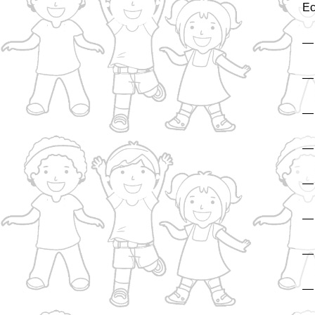
Ес
—
— 
— 
— 
— 
— 
— 
—