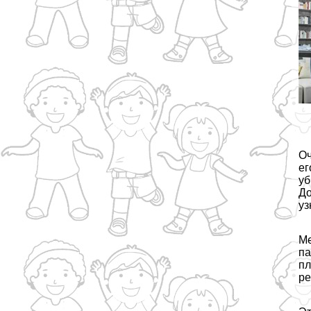
Оч
ег
уб
До
уз
Ме
па
пл
ре