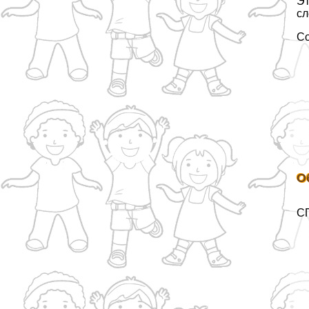
Эт
сл
С
О
СП