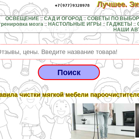
Лучшее. Э
+7(977)9328978
ОСВЕЩЕНИЕ
::
САД И ОГОРОД
::
СОВЕТЫ ПО ВЫБОР
тренировка мозга
::
НАСТОЛЬНЫЕ ИГРЫ
::
ГАДЖЕТЫ
::
НАШИ АВ
авила чистки мягкой мебели пароочистител