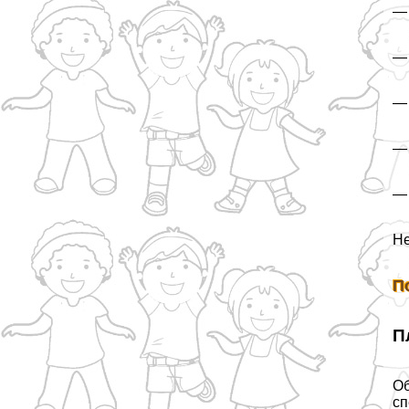
— 
— 
— 
— 
— 
Не
П
П
Об
сп