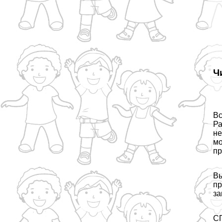
Ч
Вс
Ра
не
мо
пр
Вы
пр
за
СП