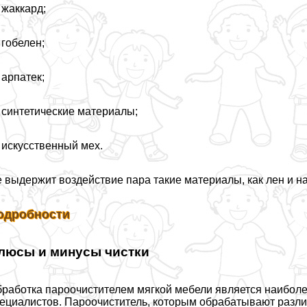
жаккард;
гобелен;
арпатек;
синтетические материалы;
искусственный мех.
 выдержит воздействие пара такие материалы, как лен и н
одробности
люсы и минусы чистки
работка пароочистителем мягкой мебели является наибол
ециалистов. Пароочиститель, которым обpaбатывают разли