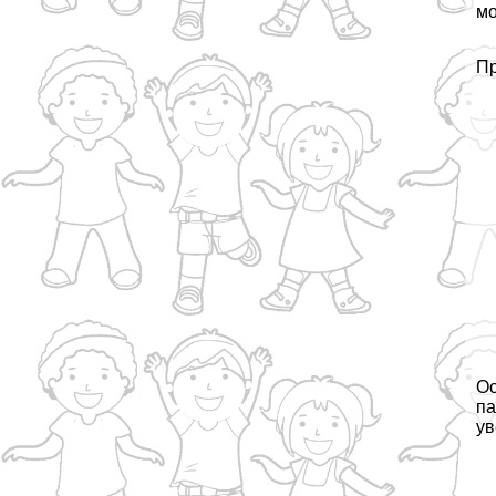
мо
Пр
Ос
па
ув