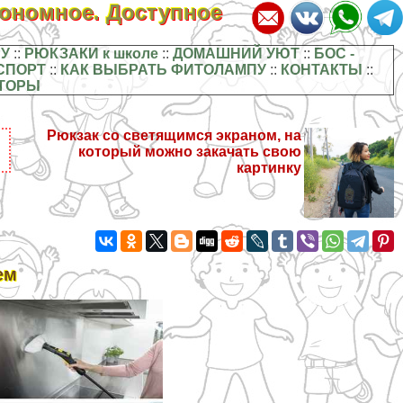
кономное. Доступное
У
::
РЮКЗАКИ к школе
::
ДОМАШНИЙ УЮТ
::
БОС -
СПОРТ
::
КАК ВЫБРАТЬ ФИТОЛАМПУ
::
КОНТАКТЫ
::
ТОРЫ
Рюкзак со светящимся экраном, на
который можно закачать свою
картинку
ем