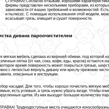
СПРАВКА! Согласно отзывам, хорошими хаpaктеристика
фирмы представлен несколькими приборами, из которых
зависимости от ваших требований и возможностей. Есть
и пылесос. С помощью использования этой модели, можн
всасывает грязь, очищает и сушит поверхности.
истка дивана пароочистителем
я мягкая мебель сделана из верхней обивки, под которой 
зличные пятна (от чая, сока, кофе, еды, красок) остаются 
которое время поверхность может покрыться грязью, шерс
жно с легкостью вернуть дивану или креслу прежнюю чистот
авила, описанные в инструкции.
бор насадки. Для того, чтобы хорошо почистить мягкую ме
ямые, есть угловые, а грязь нужно убрать везде. Чтобы очи
кругленные щетки. Из них выходит большое количество пар
РАВКА! Труднодоступные места очищаются конусообразны