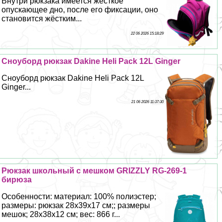
Внутри рюкзака имеется жесткое
опускающее дно, после его фиксации, оно
становится жёстким...
22 06 2026 15:18:29
Сноуборд рюкзак Dakine Heli Pack 12L Ginger
Сноуборд рюкзак Dakine Heli Pack 12L
Ginger...
21 06 2026 11:37:30
Рюкзак школьный с мешком GRIZZLY RG-269-1
бирюза
Особенности: материал: 100% полиэстер;
размеры: рюкзак 28х39х17 см;; размеры
мешок; 28х38х12 см; вес: 866 г...