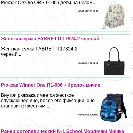
Рюкзак OrsOro ORS-0108 цветы на белом...
07 08 2026 16:48:39
Женская сумка FABRETTI 17824-2 черный
Женская сумка FABRETTI 17824-2
черный...
06 08 2026 14:34:51
Рюкзак Winner One R1-006 + брелок мячик
Внутри рюкзака имеется жесткое
опускающее дно, после его фиксации, оно
становится жёстким...
05 08 2026 10:26:52
Ранец ортопедический №1 School Мордочки Мишка