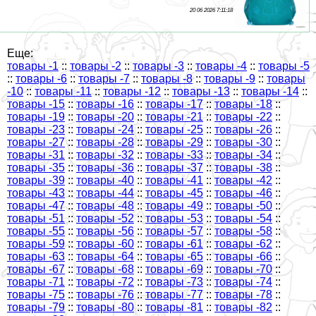
20 06 2026 7:11:18
Еще:
товары -1
::
товары -2
::
товары -3
::
товары -4
::
товары -5
::
товары -6
::
товары -7
::
товары -8
::
товары -9
::
товары
-10
::
товары -11
::
товары -12
::
товары -13
::
товары -14
::
товары -15
::
товары -16
::
товары -17
::
товары -18
::
товары -19
::
товары -20
::
товары -21
::
товары -22
::
товары -23
::
товары -24
::
товары -25
::
товары -26
::
товары -27
::
товары -28
::
товары -29
::
товары -30
::
товары -31
::
товары -32
::
товары -33
::
товары -34
::
товары -35
::
товары -36
::
товары -37
::
товары -38
::
товары -39
::
товары -40
::
товары -41
::
товары -42
::
товары -43
::
товары -44
::
товары -45
::
товары -46
::
товары -47
::
товары -48
::
товары -49
::
товары -50
::
товары -51
::
товары -52
::
товары -53
::
товары -54
::
товары -55
::
товары -56
::
товары -57
::
товары -58
::
товары -59
::
товары -60
::
товары -61
::
товары -62
::
товары -63
::
товары -64
::
товары -65
::
товары -66
::
товары -67
::
товары -68
::
товары -69
::
товары -70
::
товары -71
::
товары -72
::
товары -73
::
товары -74
::
товары -75
::
товары -76
::
товары -77
::
товары -78
::
товары -79
::
товары -80
::
товары -81
::
товары -82
::