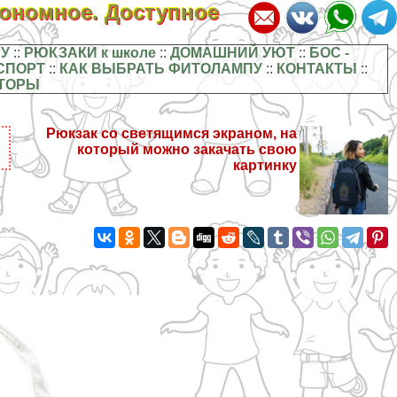
кономное. Доступное
У
::
РЮКЗАКИ к школе
::
ДОМАШНИЙ УЮТ
::
БОС -
СПОРТ
::
КАК ВЫБРАТЬ ФИТОЛАМПУ
::
КОНТАКТЫ
::
ТОРЫ
Рюкзак со светящимся экраном, на
который можно закачать свою
картинку