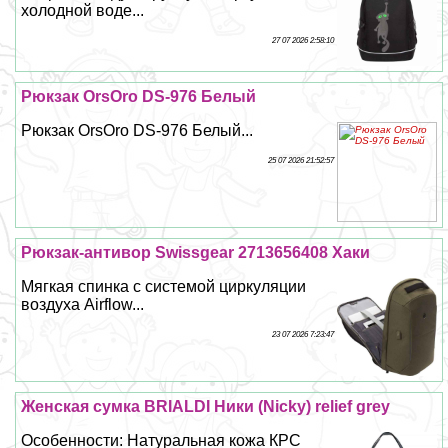
холодной воде...
27 07 2026 2:58:10
Рюкзак OrsOro DS-976 Белый
Рюкзак OrsOro DS-976 Белый...
25 07 2026 21:52:57
Рюкзак-антивор Swissgear 2713656408 Хаки
Мягкая спинка с системой циркуляции
воздуха Airflow...
23 07 2026 7:23:47
Женская сумка BRIALDI Ники (Nicky) relief grey
Особенности: Натуральная кожа КРС