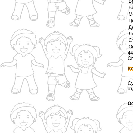
Б
В
М
Ц
Д
Л
С
О
44
О
К
Су
от
О