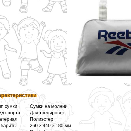
аpaктеристики
ип сумки
Сумки на молнии
ид спорта
Для тренировок
атериал
Полиэстер
абариты
260 × 440 × 180 мм