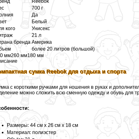
ренд
Reebok
ес
700 г
олния
Да
вет
Белый
ля кого
Униceкc
итраж
21 л
трана бренда
Америка
бъем
более 20 литров (большой)
0 мм260 мм180 мм
писание
омпактная сумка Reebok для отдыха и спорта
мка с короткими ручками для ношения в руках и дополнит
деление можно сложить всю сменную одежду и обувь для тр
собенности:
Размеры: 44 см х 26 см х 18 см
Материал: полиэстер