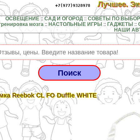
Лучшее. Э
+7(977)9328978
ОСВЕЩЕНИЕ
::
САД И ОГОРОД
::
СОВЕТЫ ПО ВЫБОР
тренировка мозга
::
НАСТОЛЬНЫЕ ИГРЫ
::
ГАДЖЕТЫ
::
НАШИ АВ
мка Reebok CL FO Duffle WHITE