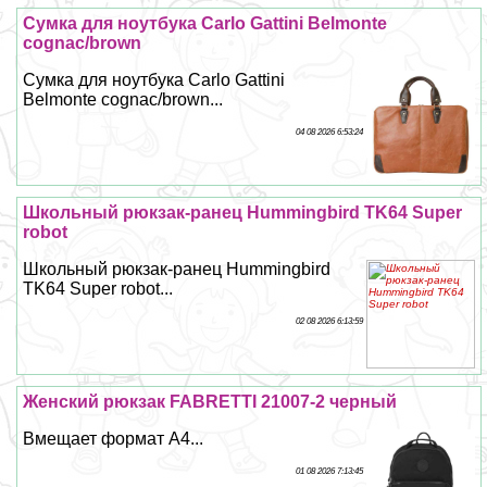
Сумка для ноутбука Carlo Gattini Belmonte
cognac/brown
Сумка для ноутбука Carlo Gattini
Belmonte cognac/brown...
04 08 2026 6:53:24
Школьный рюкзак-ранец Hummingbird TK64 Super
robot
Школьный рюкзак-ранец Hummingbird
TK64 Super robot...
02 08 2026 6:13:59
Женский рюкзак FABRETTI 21007-2 черный
Вмещает формат А4...
01 08 2026 7:13:45