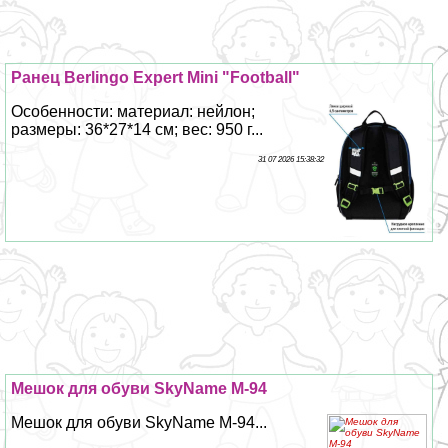
Ранец Berlingo Expert Mini "Football"
Особенности: материал: нейлон;
размеры: 36*27*14 см; вес: 950 г...
31 07 2026 15:38:32
Мешок для обуви SkyName M-94
Мешок для обуви SkyName M-94...