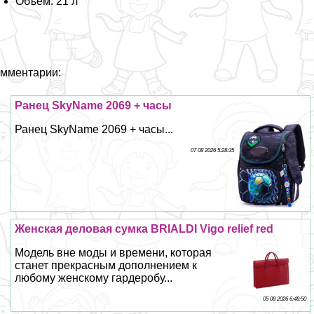
Объём: 21 л
мментарии:
Ранец SkyName 2069 + часы
Ранец SkyName 2069 + часы...
07 08 2026 5:28:35
Женская деловая сумка BRIALDI Vigo relief red
Модель вне моды и времени, которая
станет прекрасным дополнением к
любому женскому гардеробу...
05 08 2026 6:48:50