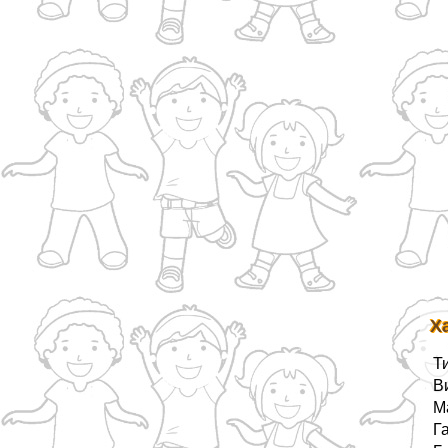
Х
Т
В
М
Г