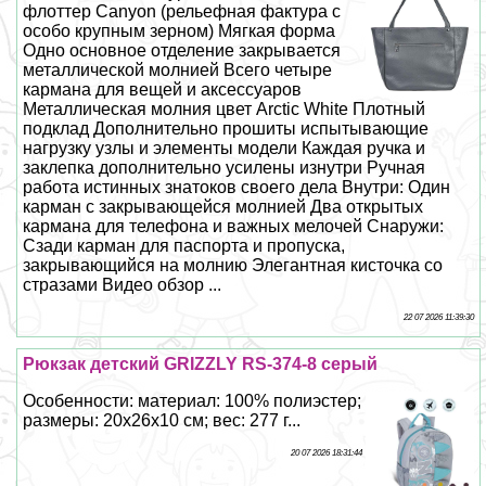
флоттер Canyon (рельефная фактура с
особо крупным зерном) Мягкая форма
Одно основное отделение закрывается
металлической молнией Всего четыре
кармана для вещей и аксессуаров
Металлическая молния цвет Arctic White Плотный
подклад Дополнительно прошиты испытывающие
нагрузку узлы и элементы модели Каждая ручка и
заклепка дополнительно усилены изнутри Ручная
работа истинных знатоков своего дела Внутри: Один
карман с закрывающейся молнией Два открытых
кармана для телефона и важных мелочей Снаружи:
Сзади карман для паспорта и пропуска,
закрывающийся на молнию Элегантная кисточка со
стразами Видео обзор ...
22 07 2026 11:39:30
Рюкзак детский GRIZZLY RS-374-8 серый
Особенности: материал: 100% полиэстер;
размеры: 20х26х10 см; вес: 277 г...
20 07 2026 18:31:44