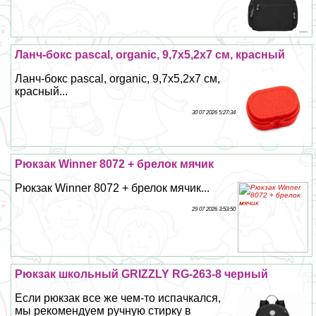
Ланч-бокс pascal, organic, 9,7х5,2х7 см, красный
Ланч-бокс pascal, organic, 9,7х5,2х7 см,
красный...
30 07 2026 5:27:34
Рюкзак Winner 8072 + брелок мячик
Рюкзак Winner 8072 + брелок мячик...
29 07 2026 3:53:50
Рюкзак школьный GRIZZLY RG-263-8 черный
Если рюкзак все же чем-то испачкался,
мы рекомендуем ручную стирку в