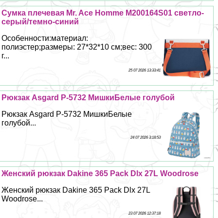
Сумка плечевая Mr. Ace Homme M200164S01 светло-
серый/темно-синий
Особенности:материал:
полиэстер;размеры: 27*32*10 см;вес: 300
г...
25 07 2026 13:33:41
Рюкзак Asgard Р-5732 МишкиБелые гoлyбой
Рюкзак Asgard Р-5732 МишкиБелые
гoлyбой...
24 07 2026 3:18:53
Женский рюкзак Dakine 365 Pack Dlx 27L Woodrose
Женский рюкзак Dakine 365 Pack Dlx 27L
Woodrose...
23 07 2026 12:37:18