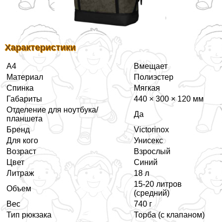
Хаpaктеристики
А4
Вмещает
Материал
Полиэстер
Спинка
Мягкая
Габариты
440 × 300 × 120 мм
Отделение для ноутбука/
Да
планшета
Бренд
Victorinox
Для кого
Униceкc
Возраст
Взрослый
Цвет
Синий
Литраж
18 л
15-20 литров
Объем
(средний)
Вес
740 г
Тип рюкзака
Торба (с клапаном)