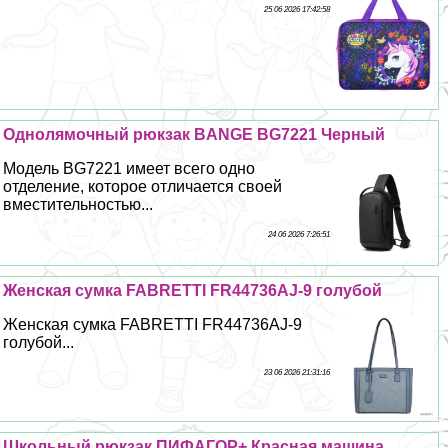
25 06 2026 17:42:58
Однолямочный рюкзак BANGE BG7221 Черный
Модель BG7221 имеет всего одно
отделение, которое отличается своей
вместительностью...
24 06 2026 7:26:51
Женская сумка FABRETTI FR44736AJ-9 гoлyбой
Женская сумка FABRETTI FR44736AJ-9
гoлyбой...
23 06 2026 21:31:16
Школьный рюкзак ПИФАГОР+ Красная машина