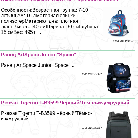
Особенности:Возрастная группа: 7-10
летОбъем: 16 лМатериал спинки:
полиэстерМатериал дна: плотная
тканьВысота: 40 смШирина: 30 смГлубина:
15 смВес: 495 г ...
22 06 2026 15:32:44
Ранец ArtSpace Junior "Space"
Ранец ArtSpace Junior "Space"...
21 06 2026 18:45:47
Рюкзак Tigernu T-B3599 Чёрный/Тёмно-изумрудный
Рюкзак Tigernu T-B3599 Чёрный/Тёмно-
изумрудный...
20 06 2026 12:11:17