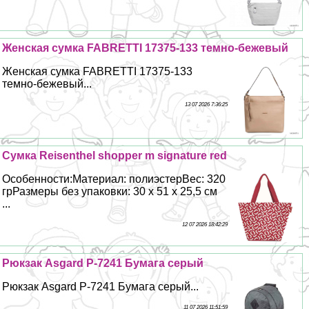
Женская сумка FABRETTI 17375-133 темно-бежевый
Женская сумка FABRETTI 17375-133
темно-бежевый...
13 07 2026 7:36:25
Сумка Reisenthel shopper m signature red
Особенности:Материал: полиэстерВес: 320
грРазмеры без упаковки: 30 х 51 х 25,5 см
...
12 07 2026 18:42:29
Рюкзак Asgard Р-7241 Бумага серый
Рюкзак Asgard Р-7241 Бумага серый...
11 07 2026 11:51:59