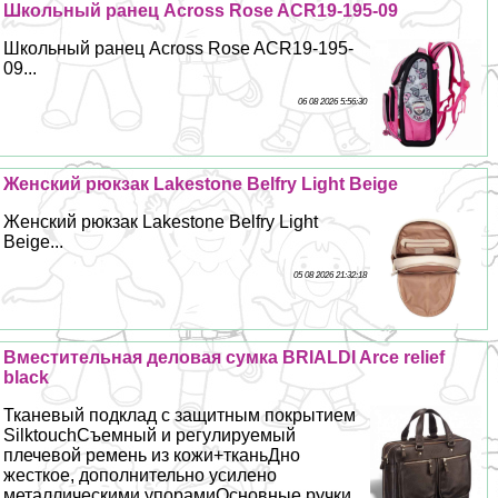
Школьный ранец Across Rose ACR19-195-09
Школьный ранец Across Rose ACR19-195-
09...
06 08 2026 5:56:30
Женский рюкзак Lakestone Belfry Light Beige
Женский рюкзак Lakestone Belfry Light
Beige...
05 08 2026 21:32:18
Вместительная деловая сумка BRIALDI Arce relief
black
Тканевый подклад с защитным покрытием
SilktouchСъемный и регулируемый
плечевой ремень из кожи+тканьДно
жесткое, дополнительно усилено
металлическими упорамиОсновные ручки