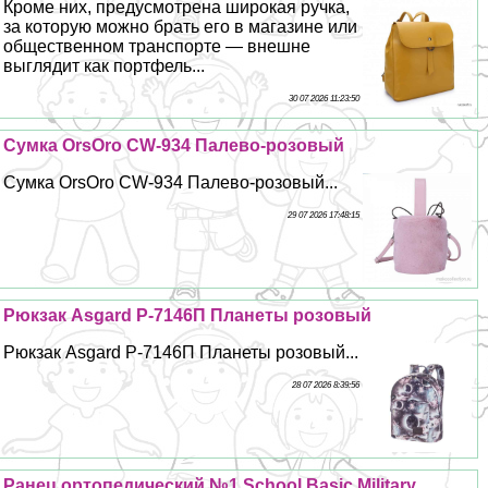
Кроме них, предусмотрена широкая ручка,
за которую можно брать его в магазине или
общественном трaнcпорте — внешне
выглядит как портфель...
30 07 2026 11:23:50
Сумка OrsOro CW-934 Палево-розовый
Сумка OrsOro CW-934 Палево-розовый...
29 07 2026 17:48:15
Рюкзак Asgard Р-7146П Планеты розовый
Рюкзак Asgard Р-7146П Планеты розовый...
28 07 2026 8:39:56
Ранец ортопедический №1 School Basic Military