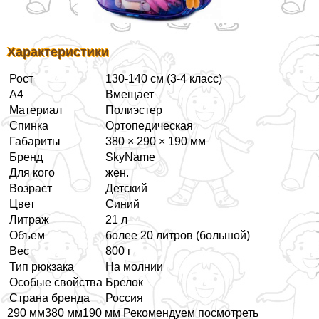
Хаpaктеристики
Рост
130-140 см (3-4 класс)
А4
Вмещает
Материал
Полиэстер
Спинка
Ортопедическая
Габариты
380 × 290 × 190 мм
Бренд
SkyName
Для кого
жен.
Возраст
Детский
Цвет
Синий
Литраж
21 л
Объем
более 20 литров (большой)
Вес
800 г
Тип рюкзака
На молнии
Особые свойства
Брелок
Страна бренда
Россия
290 мм380 мм190 мм Рекомендуем посмотреть