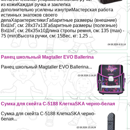
из кожиКаждая ручка и заклепка
дополнительно усилены изнутриМастерская работа
истинных знатоков своего
делаХаpaктеристики:Габаритные размеры (внешние)
ВхШхГ, см: 28х37х13Габаритные размеры (полезные)
ВхШхГ, см: 26х35х10Длина стропы ремня, см: 135 (max) -
75 (min)Высота ручки, см: 15Вес, кг: 1,25 ...
04 08 2026 8:31:14
Ранец школьный Magtaller EVO Ballerina
Ранец школьный Magtaller EVO Ballerina...
03 08 2026 2:14:39
Сумка для скейта С-5188 КлеткаSKA черно-белая
Сумка для скейта С-5188 КлеткаSKA черно-
белая...
02 08 2026 15:14:24