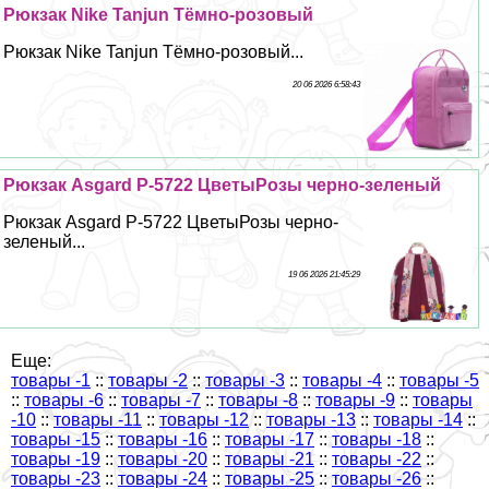
Рюкзак Nike Tanjun Тёмно-розовый
Рюкзак Nike Tanjun Тёмно-розовый...
20 06 2026 6:58:43
Рюкзак Asgard Р-5722 ЦветыРозы черно-зеленый
Рюкзак Asgard Р-5722 ЦветыРозы черно-
зеленый...
19 06 2026 21:45:29
Еще:
товары -1
::
товары -2
::
товары -3
::
товары -4
::
товары -5
::
товары -6
::
товары -7
::
товары -8
::
товары -9
::
товары
-10
::
товары -11
::
товары -12
::
товары -13
::
товары -14
::
товары -15
::
товары -16
::
товары -17
::
товары -18
::
товары -19
::
товары -20
::
товары -21
::
товары -22
::
товары -23
::
товары -24
::
товары -25
::
товары -26
::