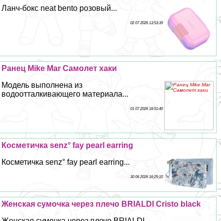
Ланч-бокс neat bento розовый...
02 07 2026 13:53:39
Ранец Mike Mar Самолет хаки
Модель выполнена из
водоотталкивающего материала...
01 07 2026 18:51:40
Косметичка senz° fay pearl earring
Косметичка senz° fay pearl earring...
30 06 2026 16:25:10
Женская сумочка через плечо BRIALDI Cristo black
Женская сумочка через плечо BRIALDI