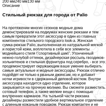
200 мм240 мм130 мм
Описание
Стильный рюкзак для города от Palio
На протяжении многих сезонов модные дома
демонстрировали на подиумах женские рюкзаки и тем
самым превратили этот аксессуар в один из главных
компонентов стильного городского look-a. Женская
сумка-рюкзак Palio, выполненная из натуральной мягкой
и пористой кожи, воплотила в себе все элементы
моднейшего стиля \"спортивный шик\". Утонченный
нежно-гoлyбой оттенок, дизайнерская россыпь гвоздиков-
хольнитенов и стильная фурнитура под серебро, - все это
продемонстрирует окружающим ваше умение выбирать
самые актуальные и модные аксессуары. Рюкзак отлично
подойдет не только к рваным джинсам, но и добавит
нотки игривости в сдержанный деловой костюм. Внутри
аксессуара находится одно отделение, которое
закрывается на прочную молнию. Вы сможете разместить
сотовый телефон, а также мелкие вещи с помощью
внутренних карманов. На тыльной части рюкзака
дизайнеры разместили удобное вертикальное отделение
с длинным кожаным поводком. Рюкзак компактен и не