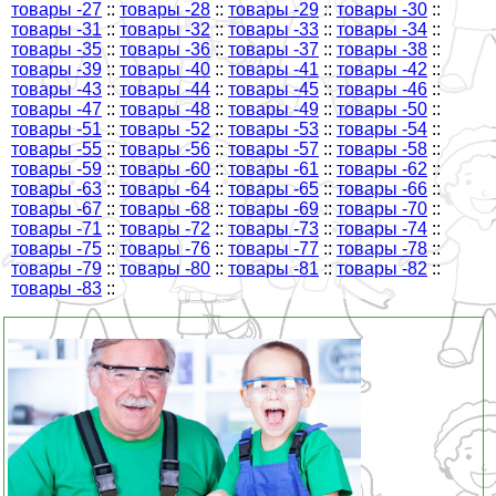
товары -27
::
товары -28
::
товары -29
::
товары -30
::
товары -31
::
товары -32
::
товары -33
::
товары -34
::
товары -35
::
товары -36
::
товары -37
::
товары -38
::
товары -39
::
товары -40
::
товары -41
::
товары -42
::
товары -43
::
товары -44
::
товары -45
::
товары -46
::
товары -47
::
товары -48
::
товары -49
::
товары -50
::
товары -51
::
товары -52
::
товары -53
::
товары -54
::
товары -55
::
товары -56
::
товары -57
::
товары -58
::
товары -59
::
товары -60
::
товары -61
::
товары -62
::
товары -63
::
товары -64
::
товары -65
::
товары -66
::
товары -67
::
товары -68
::
товары -69
::
товары -70
::
товары -71
::
товары -72
::
товары -73
::
товары -74
::
товары -75
::
товары -76
::
товары -77
::
товары -78
::
товары -79
::
товары -80
::
товары -81
::
товары -82
::
товары -83
::