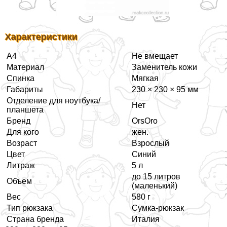
Хаpaктеристики
А4
Не вмещает
Материал
Заменитель кожи
Спинка
Мягкая
Габариты
230 × 230 × 95 мм
Отделение для ноутбука/
Нет
планшета
Бренд
OrsOro
Для кого
жен.
Возраст
Взрослый
Цвет
Синий
Литраж
5 л
до 15 литров
Объем
(маленький)
Вес
580 г
Тип рюкзака
Сумка-рюкзак
Страна бренда
Италия