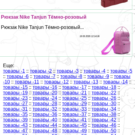
Рюкзак Nike Tanjun Тёмно-розовый
Рюкзак Nike Tanjun Тёмно-розовый...
18 06 2026 12:14:36
Еще:
товары -1
::
товары -2
::
товары -3
::
товары -4
::
товары -5
::
товары -6
::
товары -7
::
товары -8
::
товары -9
::
товары
-10
::
товары -11
::
товары -12
::
товары -13
::
товары -14
::
товары -15
::
товары -16
::
товары -17
::
товары -18
::
товары -19
::
товары -20
::
товары -21
::
товары -22
::
товары -23
::
товары -24
::
товары -25
::
товары -26
::
товары -27
::
товары -28
::
товары -29
::
товары -30
::
товары -31
::
товары -32
::
товары -33
::
товары -34
::
товары -35
::
товары -36
::
товары -37
::
товары -38
::
товары -39
::
товары -40
::
товары -41
::
товары -42
::
товары -43
::
товары -44
::
товары -45
::
товары -46
::
товары -47
::
товары -48
::
товары -49
::
товары -50
::