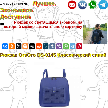
Лучшее.
+7(977)9328978
Экономное.
Доступное
≡
Рюкзак со светящимся экраном, на
который можно закачать свою картинку
Рюкзак OrsOro DS-0145 Классический синий