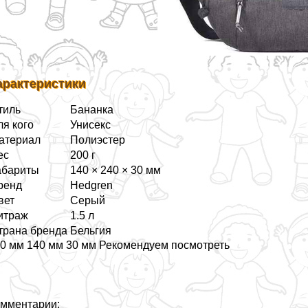
аpaктеристики
тиль
Бананка
ля кого
Униceкc
атериал
Полиэстер
ес
200 г
абариты
140 × 240 × 30 мм
ренд
Hedgren
вет
Серый
итраж
1.5 л
трана бренда
Бельгия
0 мм 140 мм 30 мм Рекомендуем посмотреть
мментарии: