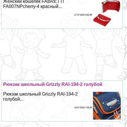
Женский кошелёк FABRETTI
FA007NPcherry-4 красный...
17 07 2026 4:42:48
Рюкзак школьный Grizzly RAl-194-2 гoлyбой
Рюкзак школьный Grizzly RAl-194-2
гoлyбой...
14 07 2026 7:55:34