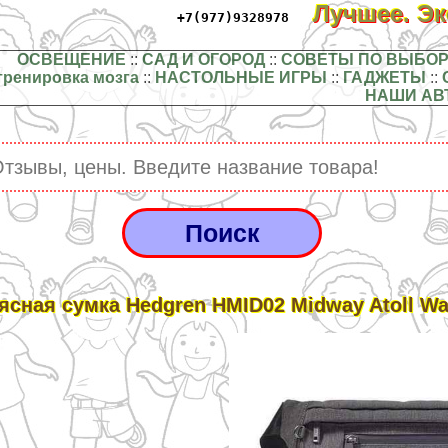
Лучшее. Э
+7(977)9328978
ОСВЕЩЕНИЕ
::
САД И ОГОРОД
::
СОВЕТЫ ПО ВЫБОР
тренировка мозга
::
НАСТОЛЬНЫЕ ИГРЫ
::
ГАДЖЕТЫ
::
НАШИ АВ
ясная сумка Hedgren HMID02 Midway Atoll Wai