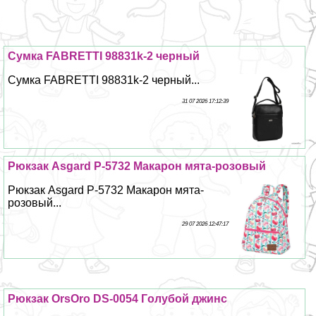
Сумка FABRETTI 98831k-2 черный
Сумка FABRETTI 98831k-2 черный...
31 07 2026 17:12:39
Рюкзак Asgard Р-5732 Макарон мята-розовый
Рюкзак Asgard Р-5732 Макарон мята-
розовый...
29 07 2026 12:47:17
Рюкзак OrsOro DS-0054 Гoлyбой джинс