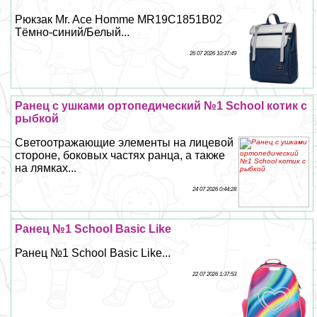
Рюкзак Mr. Ace Homme MR19C1851B02
Тёмно-синий/Белый...
26 07 2026 10:37:49
Ранец с ушками ортопедический №1 School котик с
рыбкой
Светоотражающие элементы на лицевой
стороне, боковых частях ранца, а также
на лямках...
24 07 2026 0:44:28
Ранец №1 School Basic Like
Ранец №1 School Basic Like...
22 07 2026 1:37:53