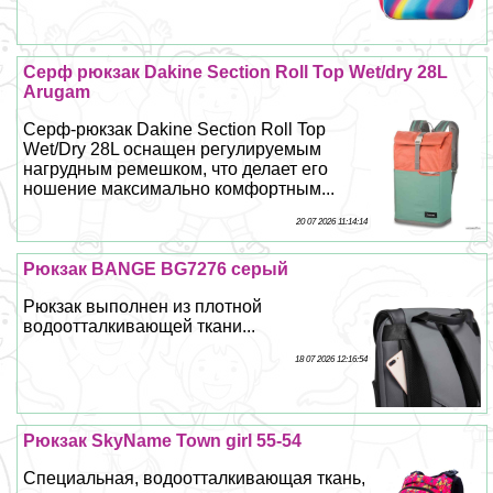
Серф рюкзак Dakine Section Roll Top Wet/dry 28L
Arugam
Серф-рюкзак Dakine Section Roll Top
Wet/Dry 28L оснащен регулируемым
нагрудным ремешком, что делает его
ношение максимально комфортным...
20 07 2026 11:14:14
Рюкзак BANGE BG7276 серый
Рюкзак выполнен из плотной
водоотталкивающей ткани...
18 07 2026 12:16:54
Рюкзак SkyName Town girl 55-54
Специальная, водоотталкивающая ткань,