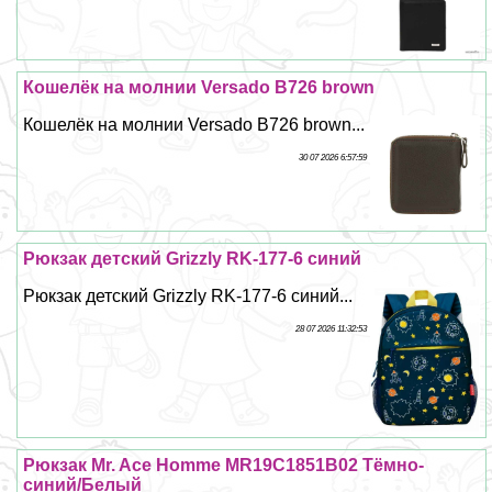
Кошелёк на молнии Versado B726 brown
Кошелёк на молнии Versado B726 brown...
30 07 2026 6:57:59
Рюкзак детский Grizzly RK-177-6 синий
Рюкзак детский Grizzly RK-177-6 синий...
28 07 2026 11:32:53
Рюкзак Mr. Ace Homme MR19C1851B02 Тёмно-
синий/Белый