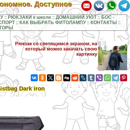
кономное. Доступное
У
::
РЮКЗАКИ к школе
::
ДОМАШНИЙ УЮТ
::
БОС -
СПОРТ
::
КАК ВЫБРАТЬ ФИТОЛАМПУ
::
КОНТАКТЫ
::
ТОРЫ
Рюкзак со светящимся экраном, на
который можно закачать свою
картинку
stbag Dark iron