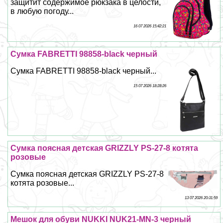
защитит содержимое рюкзака в целости,
в любую погоду...
16 07 2026 15:42:21
Сумка FABRETTI 98858-black черный
Сумка FABRETTI 98858-black черный...
15 07 2026 18:28:26
Сумка поясная детская GRIZZLY PS-27-8 котята
розовые
Сумка поясная детская GRIZZLY PS-27-8
котята розовые...
13 07 2026 20:31:59
Мешок для обуви NUKKI NUK21-MN-3 черный