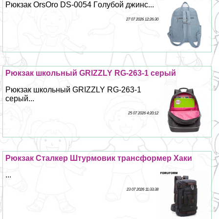
Рюкзак OrsOro DS-0054 Гoлyбой джинс...
27 07 2026 12:26:30
Рюкзак школьный GRIZZLY RG-263-1 серый
Рюкзак школьный GRIZZLY RG-263-1
серый...
25 07 2026 4:20:12
Рюкзак Сталкер Штурмовик трaнcформер Хаки
...
23 07 2026 11:33:38