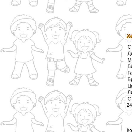
Х
С
Д
М
В
Г
Б
Ц
Л
С
24
Ко