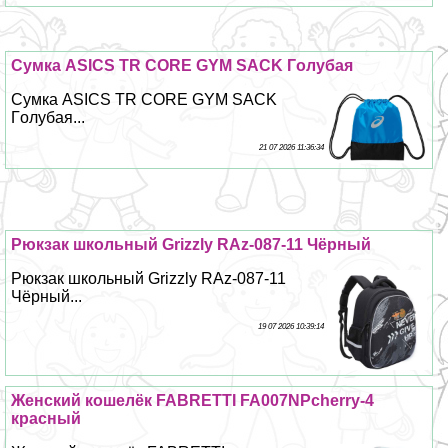
Сумка ASICS TR CORE GYM SACK Гoлyбая
Сумка ASICS TR CORE GYM SACK
Гoлyбая...
21 07 2026 11:36:34
Рюкзак школьный Grizzly RAz-087-11 Чёрный
Рюкзак школьный Grizzly RAz-087-11
Чёрный...
19 07 2026 10:39:14
Женский кошелёк FABRETTI FA007NPcherry-4
красный