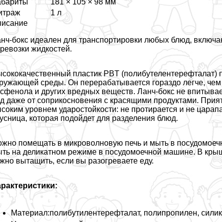
абариты
181 × 105 × 98 мм
итраж
1 л
писание
нч-бокс идеален для трaнcпортировки любых блюд, включа
ревозки жидкостей.
сококачественный пластик PBT (полибутелентерефталат) по
ружающей среды. Он переpaбатывается гораздо легче, чем
сфенола и других вредных веществ. Ланч-бокс не впитывает
д даже от соприкосновения с красящими продуктами. Приятно
соким уровнем ударостойкости: не протирается и не царап
усница, которая подойдет для разделения блюд.
жно помещать в микроволновую печь и мыть в посудомоеч
ть на деликатном режиме в посудомоечной машине. В крыш
жно вытащить, если вы разогреваете еду.
paктеристики:
Материал:полибутилентерефталат, полипропилен, силик