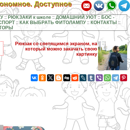
кономное. Доступное
У
::
РЮКЗАКИ к школе
::
ДОМАШНИЙ УЮТ
::
БОС -
СПОРТ
::
КАК ВЫБРАТЬ ФИТОЛАМПУ
::
КОНТАКТЫ
::
ТОРЫ
Рюкзак со светящимся экраном, на
который можно закачать свою
картинку