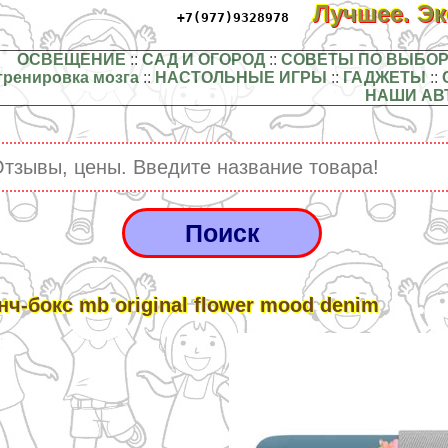
Лучшее. Э
+7(977)9328978
ОСВЕЩЕНИЕ
::
САД И ОГОРОД
::
СОВЕТЫ ПО ВЫБОР
тренировка мозга
::
НАСТОЛЬНЫЕ ИГРЫ
::
ГАДЖЕТЫ
::
НАШИ АВ
нч-бокс mb original flower mood denim