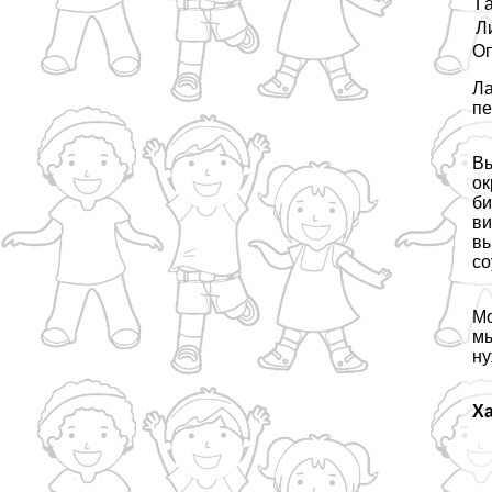
Г
Л
О
Ла
пе
Вы
ок
би
ви
вы
со
Мо
мы
ну
Ха