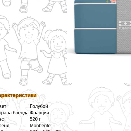
аpaктеристики
вет
Гoлyбой
трана бренда
Франция
ес
520 г
ренд
Monbento