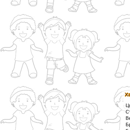
Х
Ц
С
В
Б