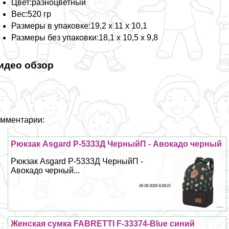
Цвет:разноцветный
Вес:520 гр
Размеры в упаковке:19,2 х 11 х 10,1
Размеры без упаковки:18,1 х 10,5 х 9,8
идео обзор
мментарии:
Рюкзак Asgard Р-5333Д ЧерныйП - Авокадо черный
Рюкзак Asgard Р-5333Д ЧерныйП -
Авокадо черный...
06 08 2026 8:28:21
Женская сумка FABRETTI F-33374-Blue синий