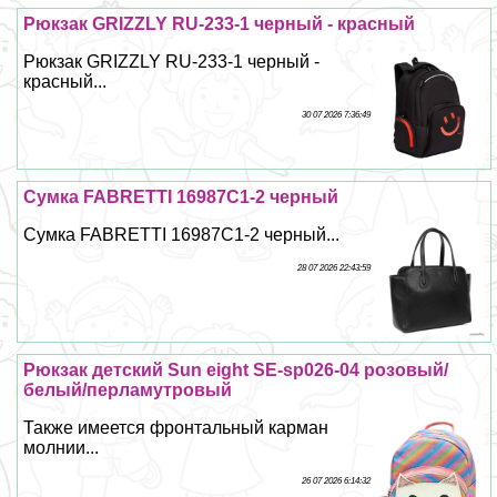
Рюкзак GRIZZLY RU-233-1 черный - красный
Рюкзак GRIZZLY RU-233-1 черный -
красный...
30 07 2026 7:36:49
Сумка FABRETTI 16987C1-2 черный
Сумка FABRETTI 16987C1-2 черный...
28 07 2026 22:43:59
Рюкзак детский Sun eight SE-sp026-04 розовый/
белый/перламутровый
Также имеется фронтальный карман
молнии...
26 07 2026 6:14:32