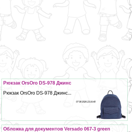
Рюкзак OrsOro DS-978 Джинс
Рюкзак OrsOro DS-978 Джинс...
07 08 2026 23:16:40
Обложка для документов Versado 067-3 green