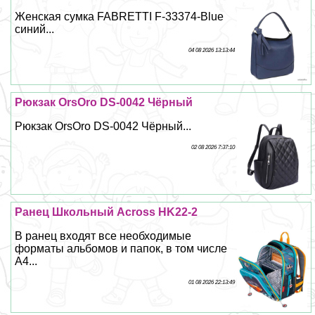
Женская сумка FABRETTI F-33374-Blue
синий...
04 08 2026 13:13:44
Рюкзак OrsOro DS-0042 Чёрный
Рюкзак OrsOro DS-0042 Чёрный...
02 08 2026 7:37:10
Ранец Школьный Across HK22-2
В ранец входят все необходимые
форматы альбомов и папок, в том числе
А4...
01 08 2026 22:13:49