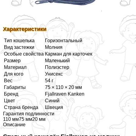
Хаpaктеристики
Тип кошелька
Горизонтальный
Вид застежки
Молния
Особые свойства
Карман для карточек
Размер
Маленький
Материал
Полиэстер
Для кого
Униceкc
Вес
54 г
Габариты
75 × 110 × 20 мм
Бренд
Fjallraven Kanken
Цвет
Синий
Страна бренда
Швеция
Гарантия подлинности
110 мм75 мм20 мм
Описание