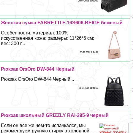
26 07 2026 18:32:33
Женская сумка FABRETTI F-16S606-BEIGE бежевый
Особенности: материал: 100%
искусственная кожа; размеры: 11*26*6 см;
вес: 300 г...
25 07 2026 8:34:48
Рюкзак OrsOro DW-844 Черный
Рюкзак OrsOro DW-844 Черный...
24 07 2026 11:44:50
Рюкзак школьный GRIZZLY RAl-295-9 черный
Если он все же чем-то испачкался, мы
рекомендуем ручную стирку в холодной