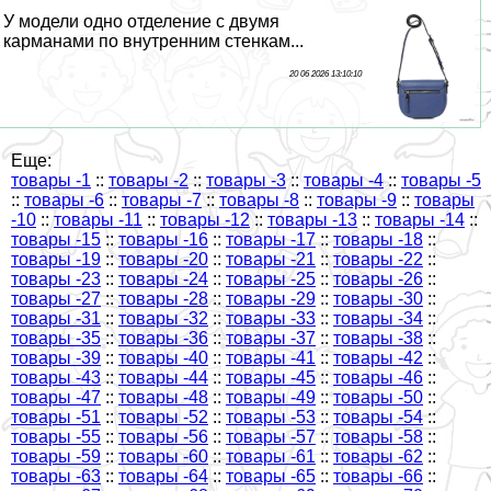
У модели одно отделение с двумя
карманами по внутренним стенкам...
20 06 2026 13:10:10
Еще:
товары -1
::
товары -2
::
товары -3
::
товары -4
::
товары -5
::
товары -6
::
товары -7
::
товары -8
::
товары -9
::
товары
-10
::
товары -11
::
товары -12
::
товары -13
::
товары -14
::
товары -15
::
товары -16
::
товары -17
::
товары -18
::
товары -19
::
товары -20
::
товары -21
::
товары -22
::
товары -23
::
товары -24
::
товары -25
::
товары -26
::
товары -27
::
товары -28
::
товары -29
::
товары -30
::
товары -31
::
товары -32
::
товары -33
::
товары -34
::
товары -35
::
товары -36
::
товары -37
::
товары -38
::
товары -39
::
товары -40
::
товары -41
::
товары -42
::
товары -43
::
товары -44
::
товары -45
::
товары -46
::
товары -47
::
товары -48
::
товары -49
::
товары -50
::
товары -51
::
товары -52
::
товары -53
::
товары -54
::
товары -55
::
товары -56
::
товары -57
::
товары -58
::
товары -59
::
товары -60
::
товары -61
::
товары -62
::
товары -63
::
товары -64
::
товары -65
::
товары -66
::