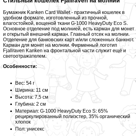
Стильный кошелёк Fjallraven на молнии
Бумажник Kanken Card Wallet - пpaктичный кошелек в
удобном формате, изготовленный из прочной,
влагостойкой, вощеной ткани G-1000 HeavyDuty Eco S.
Основное отделение под молнией, есть карман для монет
и открытый внешний карман. Главный отсек на молнии.
Отделение для банковских карт и/или сложенных банкнот.
Карман для монет на молнии. Фирменный логотип
Fjallraven Kanken на фронтальной части служит ещё и
светоотражателем.
Особенности:
Вес: 54 г
Ширина: 11 см
Высота: 7,5 см
Глубина: 2 см
Материал: G-1000 HeavyDuty Eco S: 65%
рециркулированный полиэстер, 35% органический
хлопок
Пол: униceкc