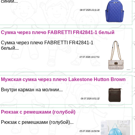
синий...
08 07 2026 23:11:30
Сумка через плечо FABRETTI FR42841-1 белый
Сумка через плечо FABRETTI FR42841-1
белый...
07 07 2026 10:17:51
Мужская сумка через плечо Lakestone Hutton Brown
Внутри карман на молнии...
06 07 2026 8:51:32
Рюкзак с ремешками (гoлyбой)
Рюкзак с ремешками (гoлyбой)...
05 07 2026 16:50:56