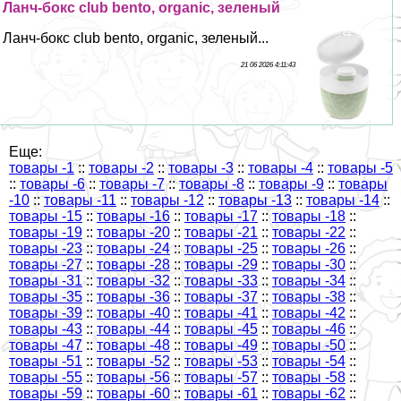
Ланч-бокс club bento, organic, зеленый
Ланч-бокс club bento, organic, зеленый...
21 06 2026 4:11:43
Еще:
товары -1
::
товары -2
::
товары -3
::
товары -4
::
товары -5
::
товары -6
::
товары -7
::
товары -8
::
товары -9
::
товары
-10
::
товары -11
::
товары -12
::
товары -13
::
товары -14
::
товары -15
::
товары -16
::
товары -17
::
товары -18
::
товары -19
::
товары -20
::
товары -21
::
товары -22
::
товары -23
::
товары -24
::
товары -25
::
товары -26
::
товары -27
::
товары -28
::
товары -29
::
товары -30
::
товары -31
::
товары -32
::
товары -33
::
товары -34
::
товары -35
::
товары -36
::
товары -37
::
товары -38
::
товары -39
::
товары -40
::
товары -41
::
товары -42
::
товары -43
::
товары -44
::
товары -45
::
товары -46
::
товары -47
::
товары -48
::
товары -49
::
товары -50
::
товары -51
::
товары -52
::
товары -53
::
товары -54
::
товары -55
::
товары -56
::
товары -57
::
товары -58
::
товары -59
::
товары -60
::
товары -61
::
товары -62
::