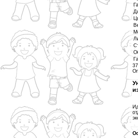
Г
Д
Ц
В
М
Л
С
О
Г
37
О
У
и
Ид
от
эк
О