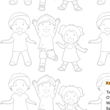
Х
Т
О
М
Б