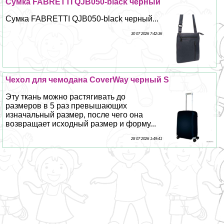
Сумка FABRETTI QJB050-black черный
Сумка FABRETTI QJB050-black черный...
30 07 2026 7:42:36
Чехол для чемодана CoverWay черный S
Эту ткань можно растягивать до
размеров в 5 раз превышающих
изначальный размер, после чего она
возвращает исходный размер и форму...
28 07 2026 1:49:41