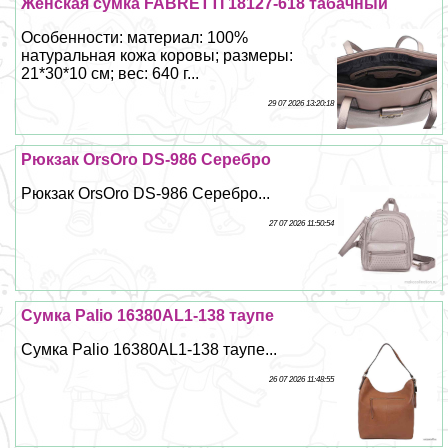
Женская сумка FABRETTI 18127-618 табачный
Особенности: материал: 100%
натуральная кожа коровы; размеры:
21*30*10 см; вес: 640 г...
29 07 2026 13:20:18
Рюкзак OrsOro DS-986 Серебро
Рюкзак OrsOro DS-986 Серебро...
27 07 2026 11:50:54
Сумка Palio 16380AL1-138 таупе
Сумка Palio 16380AL1-138 таупе...
26 07 2026 11:48:55