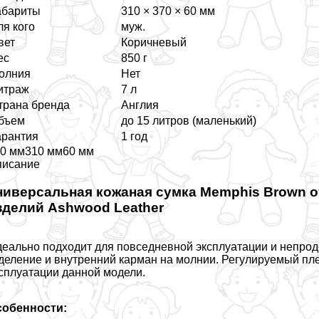
абариты
310 × 370 × 60 мм
ля кого
муж.
вет
Коричневый
ес
850 г
олния
Нет
итраж
7 л
трана бренда
Англия
бъем
до 15 литров (маленький)
арантия
1 год
0 мм310 мм60 мм
писание
ниверсальная кожаная сумка Memphis Brown о
зделий Ashwood Leather
еально подходит для повседневной эксплуатации и непро
деление и внутренний карман на молнии. Регулируемый пл
сплуатации данной модели.
собенности: