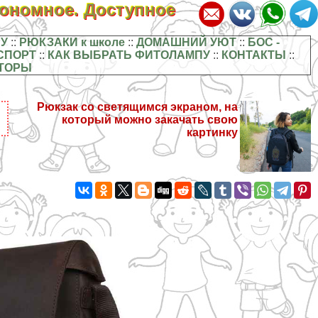
кономное. Доступное
У
::
РЮКЗАКИ к школе
::
ДОМАШНИЙ УЮТ
::
БОС -
СПОРТ
::
КАК ВЫБРАТЬ ФИТОЛАМПУ
::
КОНТАКТЫ
::
ТОРЫ
Рюкзак со светящимся экраном, на
который можно закачать свою
картинку