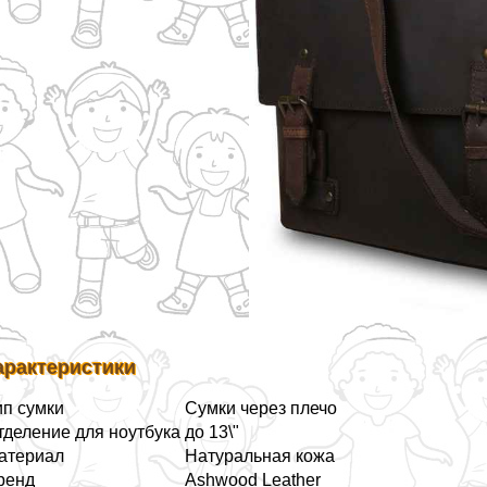
аpaктеристики
ип сумки
Сумки через плечо
тделение для ноутбука
до 13\"
атериал
Натуральная кожа
ренд
Ashwood Leather