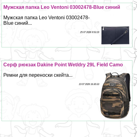
Мужская папка Leo Ventoni 03002478-Blue синий
Мужская папка Leo Ventoni 03002478-
Blue синий...
25 07 2026 9:53:19
Серф рюкзак Dakine Point Wet/dry 29L Field Camo
Ремни для переноски скейта...
23 07 2026 16:30:33