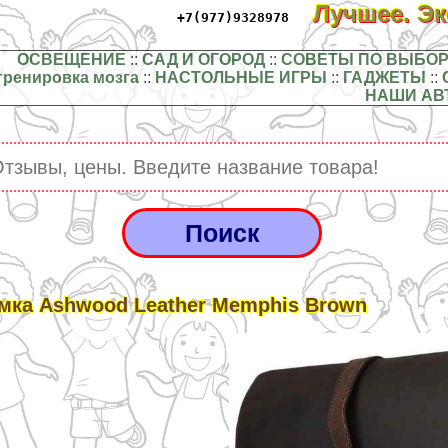
Лучшее. Э
+7(977)9328978
ОСВЕЩЕНИЕ
::
САД И ОГОРОД
::
СОВЕТЫ ПО ВЫБОР
тренировка мозга
::
НАСТОЛЬНЫЕ ИГРЫ
::
ГАДЖЕТЫ
::
НАШИ АВ
мка Ashwood Leather Memphis Brown