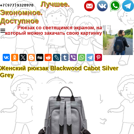
Лучшее.
+7(977)9328978
Экономное.
Доступное
≡
Рюкзак со светящимся экраном, на
который можно закачать свою картинку
Женский рюкзак Blackwood Cabot Silver
Grey