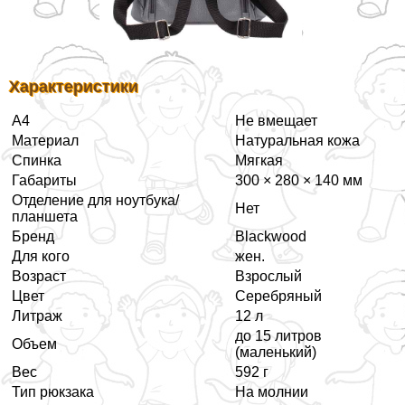
Хаpaктеристики
А4
Не вмещает
Материал
Натуральная кожа
Спинка
Мягкая
Габариты
300 × 280 × 140 мм
Отделение для ноутбука/
Нет
планшета
Бренд
Blackwood
Для кого
жен.
Возраст
Взрослый
Цвет
Серебряный
Литраж
12 л
до 15 литров
Объем
(маленький)
Вес
592 г
Тип рюкзака
На молнии