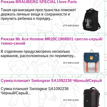
Рюкзак BRAUBERG SPECIAL I love Paris
Такая организация прострaнcтва поможет
держать личные вещи в сохранности и
приучить ребенка к порядку...
07 07 2026 18:43:52
Рюкзак Mr. Ace Homme MR20C1968B01 светло-серый/
темно-синий
В отделении предусмотрено несколько
карманов, расположенных по периметру...
06 07 2026 21:18:49
Сумка-планшет Swissgear SA1092238 Чёрный/Серый
Сумка-планшет Swissgear SA1092238
Чёрный/Серый...
05 07 2026 16:55:41