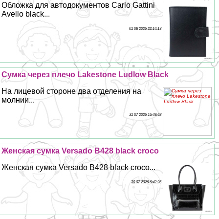
Обложка для автодокументов Carlo Gattini
Avello black...
01 08 2026 22:14:13
Сумка через плечо Lakestone Ludlow Black
На лицевой стороне два отделения на
молнии...
31 07 2026 16:49:48
Женская сумка Versado B428 black croco
Женская сумка Versado B428 black croco...
30 07 2026 6:42:26