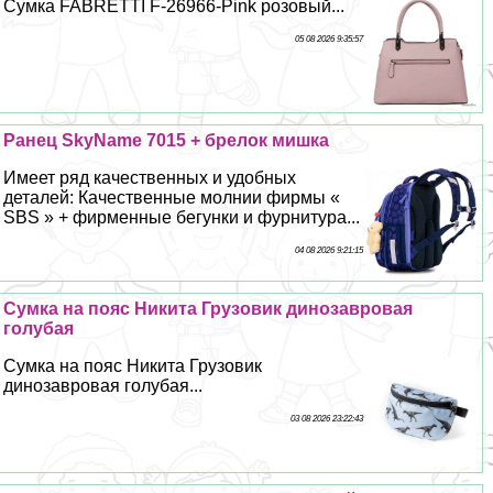
Сумка FABRETTI F-26966-Pink розовый...
05 08 2026 9:35:57
Ранец SkyName 7015 + брелок мишка
Имеет ряд качественных и удобных
деталей: Качественные молнии фирмы «
SBS » + фирменные бегунки и фурнитура...
04 08 2026 9:21:15
Сумка на пояс Никита Грузовик динозавровая
гoлyбая
Сумка на пояс Никита Грузовик
динозавровая гoлyбая...
03 08 2026 23:22:43