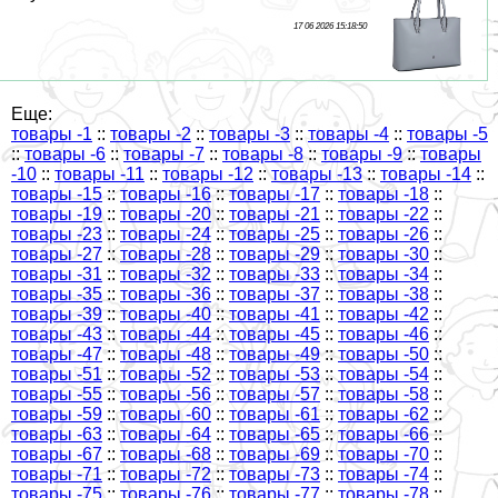
17 06 2026 15:18:50
Еще:
товары -1
::
товары -2
::
товары -3
::
товары -4
::
товары -5
::
товары -6
::
товары -7
::
товары -8
::
товары -9
::
товары
-10
::
товары -11
::
товары -12
::
товары -13
::
товары -14
::
товары -15
::
товары -16
::
товары -17
::
товары -18
::
товары -19
::
товары -20
::
товары -21
::
товары -22
::
товары -23
::
товары -24
::
товары -25
::
товары -26
::
товары -27
::
товары -28
::
товары -29
::
товары -30
::
товары -31
::
товары -32
::
товары -33
::
товары -34
::
товары -35
::
товары -36
::
товары -37
::
товары -38
::
товары -39
::
товары -40
::
товары -41
::
товары -42
::
товары -43
::
товары -44
::
товары -45
::
товары -46
::
товары -47
::
товары -48
::
товары -49
::
товары -50
::
товары -51
::
товары -52
::
товары -53
::
товары -54
::
товары -55
::
товары -56
::
товары -57
::
товары -58
::
товары -59
::
товары -60
::
товары -61
::
товары -62
::
товары -63
::
товары -64
::
товары -65
::
товары -66
::
товары -67
::
товары -68
::
товары -69
::
товары -70
::
товары -71
::
товары -72
::
товары -73
::
товары -74
::
товары -75
::
товары -76
::
товары -77
::
товары -78
::