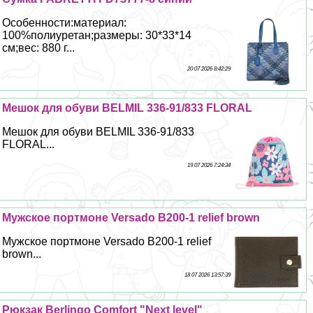
Особенности:материал:
100%полиуретан;размеры: 30*33*14
см;вес: 880 г...
20 07 2026 8:42:29
Мешок для обуви BELMIL 336-91/833 FLORAL
Мешок для обуви BELMIL 336-91/833
FLORAL...
19 07 2026 7:24:34
Мужское портмоне Versado B200-1 relief brown
Мужское портмоне Versado B200-1 relief
brown...
18 07 2026 13:57:39
Рюкзак Berlingo Comfort "Next level"