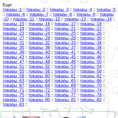
Еще:
товары -1
::
товары -2
::
товары -3
::
товары -4
::
товары -5
::
товары -6
::
товары -7
::
товары -8
::
товары -9
::
товары
-10
::
товары -11
::
товары -12
::
товары -13
::
товары -14
::
товары -15
::
товары -16
::
товары -17
::
товары -18
::
товары -19
::
товары -20
::
товары -21
::
товары -22
::
товары -23
::
товары -24
::
товары -25
::
товары -26
::
товары -27
::
товары -28
::
товары -29
::
товары -30
::
товары -31
::
товары -32
::
товары -33
::
товары -34
::
товары -35
::
товары -36
::
товары -37
::
товары -38
::
товары -39
::
товары -40
::
товары -41
::
товары -42
::
товары -43
::
товары -44
::
товары -45
::
товары -46
::
товары -47
::
товары -48
::
товары -49
::
товары -50
::
товары -51
::
товары -52
::
товары -53
::
товары -54
::
товары -55
::
товары -56
::
товары -57
::
товары -58
::
товары -59
::
товары -60
::
товары -61
::
товары -62
::
товары -63
::
товары -64
::
товары -65
::
товары -66
::
товары -67
::
товары -68
::
товары -69
::
товары -70
::
товары -71
::
товары -72
::
товары -73
::
товары -74
::
товары -75
::
товары -76
::
товары -77
::
товары -78
::
товары -79
::
товары -80
::
товары -81
::
товары -82
::
товары -83
::