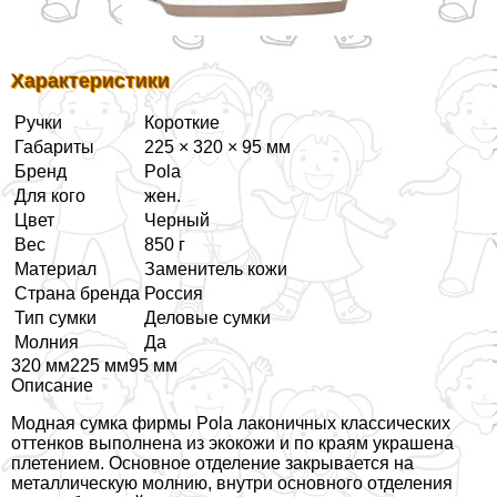
Хаpaктеристики
Ручки
Короткие
Габариты
225 × 320 × 95 мм
Бренд
Pola
Для кого
жен.
Цвет
Черный
Вес
850 г
Материал
Заменитель кожи
Страна бренда
Россия
Тип сумки
Деловые сумки
Молния
Да
320 мм225 мм95 мм
Описание
Модная сумка фирмы Pola лаконичных классических
оттенков выполнена из экокожи и по краям украшена
плетением. Основное отделение закрывается на
металлическую молнию, внутри основного отделения