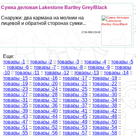
Cумка деловая Lakestone Bartley Grey/Black
Снаружи: два кармана на молнии на
лицевой и обратной сторонах сумки...
17 06 2026 2:53:39
Еще:
товары -1
::
товары -2
::
товары -3
::
товары -4
::
товары -5
::
товары -6
::
товары -7
::
товары -8
::
товары -9
::
товары
-10
::
товары -11
::
товары -12
::
товары -13
::
товары -14
::
товары -15
::
товары -16
::
товары -17
::
товары -18
::
товары -19
::
товары -20
::
товары -21
::
товары -22
::
товары -23
::
товары -24
::
товары -25
::
товары -26
::
товары -27
::
товары -28
::
товары -29
::
товары -30
::
товары -31
::
товары -32
::
товары -33
::
товары -34
::
товары -35
::
товары -36
::
товары -37
::
товары -38
::
товары -39
::
товары -40
::
товары -41
::
товары -42
::
товары -43
::
товары -44
::
товары -45
::
товары -46
::
товары -47
::
товары -48
::
товары -49
::
товары -50
::
товары -51
::
товары -52
::
товары -53
::
товары -54
::
товары -55
::
товары -56
::
товары -57
::
товары -58
::