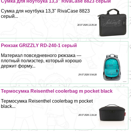
Сумка для ноутбука 13,3" RivaCase 8823 серый
Сумка для ноутбука 13,3" RivaCase 8823
серый...
30 07 2026 13:35:34
Рюкзак GRIZZLY RD-240-1 серый
Материал повседневного рюкзака —
плотный полиэстер, который хорошо
держит форму...
29 07 2026 5:54:28
Термосумка Reisenthel coolerbag m pocket black
Термосумка Reisenthel coolerbag m pocket
black...
28 07 2026 1:16:34