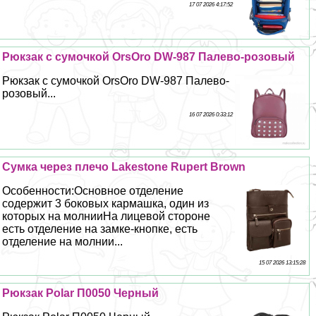
17 07 2026 4:17:52
Рюкзак с сумочкой OrsOro DW-987 Палево-розовый
Рюкзак с сумочкой OrsOro DW-987 Палево-
розовый...
16 07 2026 0:33:12
Сумка через плечо Lakestone Rupert Brown
Особенности:Основное отделение
содержит 3 боковых кармашка, один из
которых на молнииНа лицевой стороне
есть отделение на замке-кнопке, есть
отделение на молнии...
15 07 2026 13:15:28
Рюкзак Polar П0050 Черный