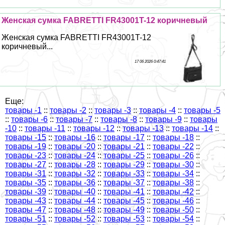
Женская сумка FABRETTI FR43001T-12 коричневый
Женская сумка FABRETTI FR43001T-12
коричневый...
17 06 2026 0:47:41
Еще:
товары -1
::
товары -2
::
товары -3
::
товары -4
::
товары -5
::
товары -6
::
товары -7
::
товары -8
::
товары -9
::
товары
-10
::
товары -11
::
товары -12
::
товары -13
::
товары -14
::
товары -15
::
товары -16
::
товары -17
::
товары -18
::
товары -19
::
товары -20
::
товары -21
::
товары -22
::
товары -23
::
товары -24
::
товары -25
::
товары -26
::
товары -27
::
товары -28
::
товары -29
::
товары -30
::
товары -31
::
товары -32
::
товары -33
::
товары -34
::
товары -35
::
товары -36
::
товары -37
::
товары -38
::
товары -39
::
товары -40
::
товары -41
::
товары -42
::
товары -43
::
товары -44
::
товары -45
::
товары -46
::
товары -47
::
товары -48
::
товары -49
::
товары -50
::
товары -51
::
товары -52
::
товары -53
::
товары -54
::