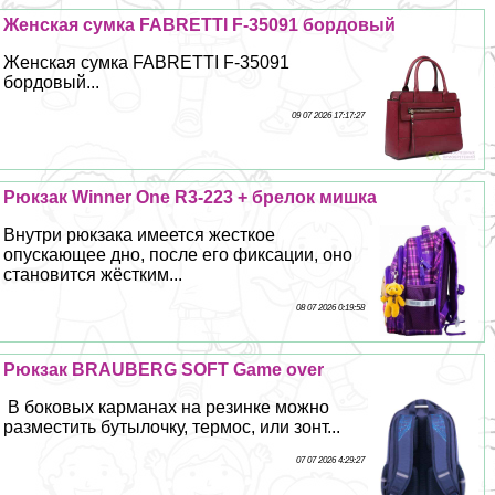
Женская сумка FABRETTI F-35091 бордовый
Женская сумка FABRETTI F-35091
бордовый...
09 07 2026 17:17:27
Рюкзак Winner One R3-223 + брелок мишка
Внутри рюкзака имеется жесткое
опускающее дно, после его фиксации, оно
становится жёстким...
08 07 2026 0:19:58
Рюкзак BRAUBERG SOFT Game over
В боковых карманах на резинке можно
разместить бутылочку, термос, или зонт...
07 07 2026 4:29:27