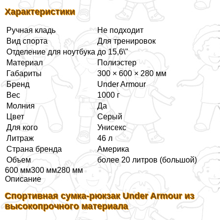
Хаpaктеристики
Ручная кладь
Не подходит
Вид спорта
Для тренировок
Отделение для ноутбука
до 15,6\"
Материал
Полиэстер
Габариты
300 × 600 × 280 мм
Бренд
Under Armour
Вес
1000 г
Молния
Да
Цвет
Серый
Для кого
Униceкc
Литраж
46 л
Страна бренда
Америка
Объем
более 20 литров (большой)
600 мм300 мм280 мм
Описание
Спортивная сумка-рюкзак Under Armour из
высокопрочного материала