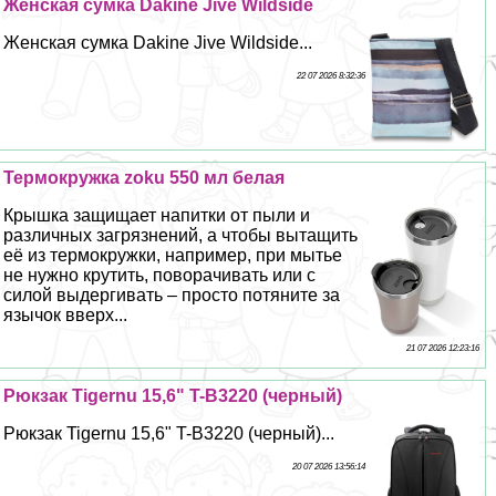
Женская сумка Dakine Jive Wildside
Женская сумка Dakine Jive Wildside...
22 07 2026 8:32:36
Термокружка zoku 550 мл белая
Крышка защищает напитки от пыли и
различных загрязнений, а чтобы вытащить
её из термокружки, например, при мытье
не нужно крутить, поворачивать или с
силой выдергивать – просто потяните за
язычок вверх...
21 07 2026 12:23:16
Рюкзак Tigernu 15,6" T-B3220 (черный)
Рюкзак Tigernu 15,6" T-B3220 (черный)...
20 07 2026 13:56:14