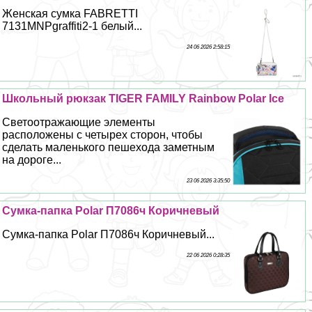
Женская сумка FABRETTI
7131MNPgraffiti2-1 белый...
24 06 2026 2:58:15
Школьный рюкзак TIGER FAMILY Rainbow Polar Ice
Светоотражающие элементы
расположены с четырех сторон, чтобы
сделать маленького пешехода заметным
на дороге...
23 06 2026 3:35:50
Сумка-папка Polar П7086ч Коричневый
Сумка-папка Polar П7086ч Коричневый...
22 06 2026 0:28:35