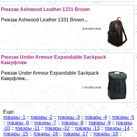
Рюкзак Ashwood Leather 1331 Brown
Рюкзак Ashwood Leather 1331 Brown...
18 06 2026 9:39:29
Рюкзак Under Armour Expandable Sackpack
Камуфляж
Рюкзак Under Armour Expandable Sackpack
Камуфляж...
17 06 2026 2:16:38
Еще:
товары -1
::
товары -2
::
товары -3
::
товары -4
::
товары -5
::
товары -6
::
товары -7
::
товары -8
::
товары -9
::
товары
-10
::
товары -11
::
товары -12
::
товары -13
::
товары -14
::
товары -15
::
товары -16
::
товары -17
::
товары -18
::