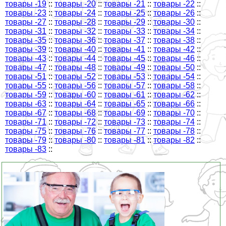
товары -19
::
товары -20
::
товары -21
::
товары -22
::
товары -23
::
товары -24
::
товары -25
::
товары -26
::
товары -27
::
товары -28
::
товары -29
::
товары -30
::
товары -31
::
товары -32
::
товары -33
::
товары -34
::
товары -35
::
товары -36
::
товары -37
::
товары -38
::
товары -39
::
товары -40
::
товары -41
::
товары -42
::
товары -43
::
товары -44
::
товары -45
::
товары -46
::
товары -47
::
товары -48
::
товары -49
::
товары -50
::
товары -51
::
товары -52
::
товары -53
::
товары -54
::
товары -55
::
товары -56
::
товары -57
::
товары -58
::
товары -59
::
товары -60
::
товары -61
::
товары -62
::
товары -63
::
товары -64
::
товары -65
::
товары -66
::
товары -67
::
товары -68
::
товары -69
::
товары -70
::
товары -71
::
товары -72
::
товары -73
::
товары -74
::
товары -75
::
товары -76
::
товары -77
::
товары -78
::
товары -79
::
товары -80
::
товары -81
::
товары -82
::
товары -83
::