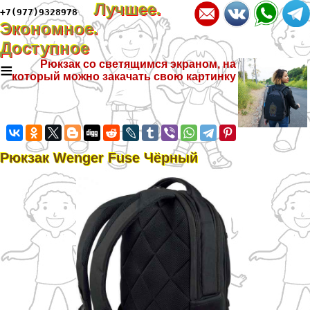
Лучшее.
+7(977)9328978
Экономное.
Доступное
≡
Рюкзак со светящимся экраном, на
который можно закачать свою картинку
Рюкзак Wenger Fuse Чёрный