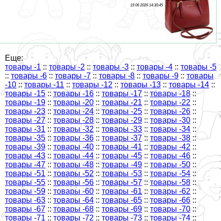
19 06 2026 14:30:45
Еще:
товары -1
::
товары -2
::
товары -3
::
товары -4
::
товары -5
::
товары -6
::
товары -7
::
товары -8
::
товары -9
::
товары
-10
::
товары -11
::
товары -12
::
товары -13
::
товары -14
::
товары -15
::
товары -16
::
товары -17
::
товары -18
::
товары -19
::
товары -20
::
товары -21
::
товары -22
::
товары -23
::
товары -24
::
товары -25
::
товары -26
::
товары -27
::
товары -28
::
товары -29
::
товары -30
::
товары -31
::
товары -32
::
товары -33
::
товары -34
::
товары -35
::
товары -36
::
товары -37
::
товары -38
::
товары -39
::
товары -40
::
товары -41
::
товары -42
::
товары -43
::
товары -44
::
товары -45
::
товары -46
::
товары -47
::
товары -48
::
товары -49
::
товары -50
::
товары -51
::
товары -52
::
товары -53
::
товары -54
::
товары -55
::
товары -56
::
товары -57
::
товары -58
::
товары -59
::
товары -60
::
товары -61
::
товары -62
::
товары -63
::
товары -64
::
товары -65
::
товары -66
::
товары -67
::
товары -68
::
товары -69
::
товары -70
::
товары -71
::
товары -72
::
товары -73
::
товары -74
::