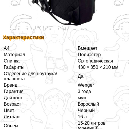
Хаpaктеристики
А4
Вмещает
Материал
Полиэстер
Спинка
Ортопедическая
Габариты
430 × 350 × 210 мм
Отделение для ноутбука/
Да
планшета
Бренд
Wenger
Гарантия
3 года
Для кого
муж.
Возраст
Взрослый
Цвет
Черный
Литраж
16 л
15-20 литров
Объем
(средний)