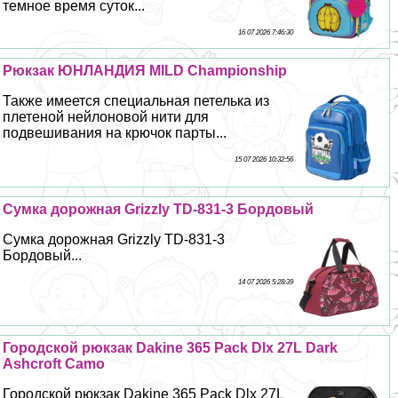
темное время суток...
16 07 2026 7:46:30
Рюкзак ЮНЛАНДИЯ MILD Championship
Также имеется специальная петелька из
плетеной нейлоновой нити для
подвешивания на крючок парты...
15 07 2026 10:32:56
Сумка дорожная Grizzly TD-831-3 Бордовый
Сумка дорожная Grizzly TD-831-3
Бордовый...
14 07 2026 5:28:39
Городской рюкзак Dakine 365 Pack Dlx 27L Dark
Ashcroft Camo
Городской рюкзак Dakine 365 Pack Dlx 27L