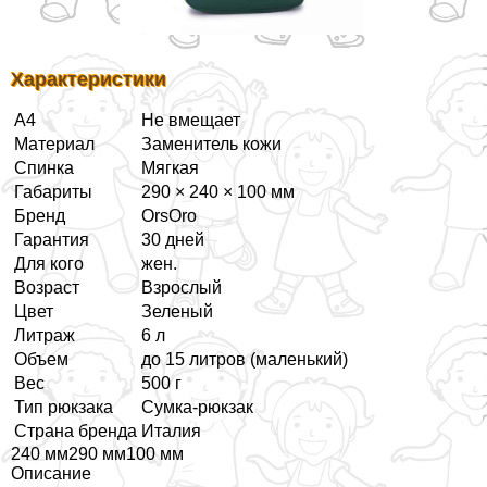
Хаpaктеристики
А4
Не вмещает
Материал
Заменитель кожи
Спинка
Мягкая
Габариты
290 × 240 × 100 мм
Бренд
OrsOro
Гарантия
30 дней
Для кого
жен.
Возраст
Взрослый
Цвет
Зеленый
Литраж
6 л
Объем
до 15 литров (маленький)
Вес
500 г
Тип рюкзака
Сумка-рюкзак
Страна бренда
Италия
240 мм290 мм100 мм
Описание