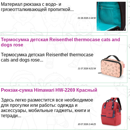
Материал рюкзака с водо- и
грязеотталкивающей пропиткой...
01 08 2026 2:34:50
Термосумка детская Reisenthel thermocase cats and
dogs rose
Термосумка детская Reisenthel thermocase
cats and dogs rose...
31 07 2026 4:21:54
Рюкзак-сумка Himawari HW-2269 Красный
Здесь легко разместится все необходимое
для прогулки или работы: одежда и
аксессуары, мобильные гаджеты, книги и
тетради...
30 07 2026 2:44:25