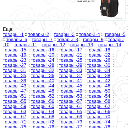
19 06 2026 5:43:35
Еще:
товары -1
::
товары -2
::
товары -3
::
товары -4
::
товары -5
::
товары -6
::
товары -7
::
товары -8
::
товары -9
::
товары
-10
::
товары -11
::
товары -12
::
товары -13
::
товары -14
::
товары -15
::
товары -16
::
товары -17
::
товары -18
::
товары -19
::
товары -20
::
товары -21
::
товары -22
::
товары -23
::
товары -24
::
товары -25
::
товары -26
::
товары -27
::
товары -28
::
товары -29
::
товары -30
::
товары -31
::
товары -32
::
товары -33
::
товары -34
::
товары -35
::
товары -36
::
товары -37
::
товары -38
::
товары -39
::
товары -40
::
товары -41
::
товары -42
::
товары -43
::
товары -44
::
товары -45
::
товары -46
::
товары -47
::
товары -48
::
товары -49
::
товары -50
::
товары -51
::
товары -52
::
товары -53
::
товары -54
::
товары -55
::
товары -56
::
товары -57
::
товары -58
::
товары -59
::
товары -60
::
товары -61
::
товары -62
::
товары -63
::
товары -64
::
товары -65
::
товары -66
::
товары -67
::
товары -68
::
товары -69
::
товары -70
::
товары -71
::
товары -72
::
товары -73
::
товары -74
::
товары -75
::
товары -76
::
товары -77
::
товары -78
::