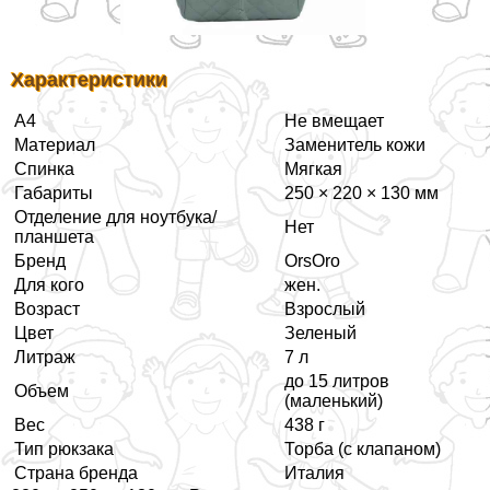
Хаpaктеристики
А4
Не вмещает
Материал
Заменитель кожи
Спинка
Мягкая
Габариты
250 × 220 × 130 мм
Отделение для ноутбука/
Нет
планшета
Бренд
OrsOro
Для кого
жен.
Возраст
Взрослый
Цвет
Зеленый
Литраж
7 л
до 15 литров
Объем
(маленький)
Вес
438 г
Тип рюкзака
Торба (с клапаном)
Страна бренда
Италия