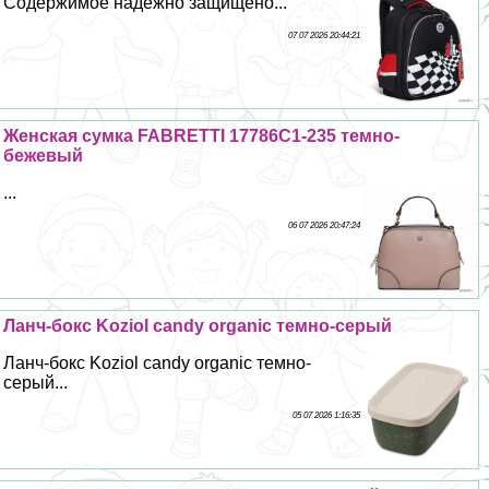
Содержимое надежно защищено...
07 07 2026 20:44:21
Женская сумка FABRETTI 17786C1-235 темно-
бежевый
...
06 07 2026 20:47:24
Ланч-бокс Koziol candy organic темно-серый
Ланч-бокс Koziol candy organic темно-
серый...
05 07 2026 1:16:35