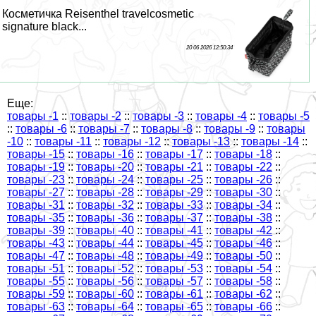
Косметичка Reisenthel travelcosmetic
signature black...
20 06 2026 12:50:34
Еще:
товары -1
::
товары -2
::
товары -3
::
товары -4
::
товары -5
::
товары -6
::
товары -7
::
товары -8
::
товары -9
::
товары
-10
::
товары -11
::
товары -12
::
товары -13
::
товары -14
::
товары -15
::
товары -16
::
товары -17
::
товары -18
::
товары -19
::
товары -20
::
товары -21
::
товары -22
::
товары -23
::
товары -24
::
товары -25
::
товары -26
::
товары -27
::
товары -28
::
товары -29
::
товары -30
::
товары -31
::
товары -32
::
товары -33
::
товары -34
::
товары -35
::
товары -36
::
товары -37
::
товары -38
::
товары -39
::
товары -40
::
товары -41
::
товары -42
::
товары -43
::
товары -44
::
товары -45
::
товары -46
::
товары -47
::
товары -48
::
товары -49
::
товары -50
::
товары -51
::
товары -52
::
товары -53
::
товары -54
::
товары -55
::
товары -56
::
товары -57
::
товары -58
::
товары -59
::
товары -60
::
товары -61
::
товары -62
::
товары -63
::
товары -64
::
товары -65
::
товары -66
::