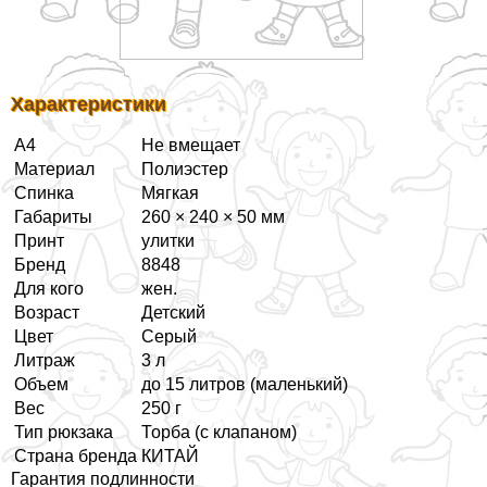
Хаpaктеристики
А4
Не вмещает
Материал
Полиэстер
Спинка
Мягкая
Габариты
260 × 240 × 50 мм
Принт
улитки
Бренд
8848
Для кого
жен.
Возраст
Детский
Цвет
Серый
Литраж
3 л
Объем
до 15 литров (маленький)
Вес
250 г
Тип рюкзака
Торба (с клапаном)
Страна бренда
КИТАЙ
Гарантия подлинности