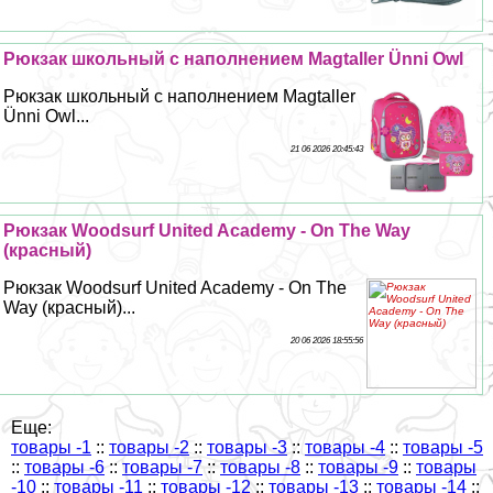
Рюкзак школьный с наполнением Magtaller Ünni Owl
Рюкзак школьный с наполнением Magtaller
Ünni Owl...
21 06 2026 20:45:43
Рюкзак Woodsurf United Academy - On The Way
(красный)
Рюкзак Woodsurf United Academy - On The
Way (красный)...
20 06 2026 18:55:56
Еще:
товары -1
::
товары -2
::
товары -3
::
товары -4
::
товары -5
::
товары -6
::
товары -7
::
товары -8
::
товары -9
::
товары
-10
::
товары -11
::
товары -12
::
товары -13
::
товары -14
::