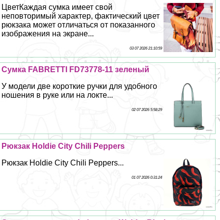
ЦветКаждая сумка имеет свой
неповторимый хаpaктер, фактический цвет
рюкзака может отличаться от показанного
изображения на экране...
03 07 2026 21:10:59
Сумка FABRETTI FD73778-11 зеленый
У модели две короткие ручки для удобного
ношения в руке или на локте...
02 07 2026 5:58:29
Рюкзак Holdie City Chili Peppers
Рюкзак Holdie City Chili Peppers...
01 07 2026 0:31:24