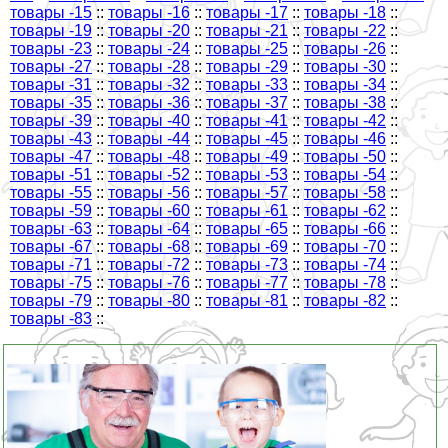
товары -15
::
товары -16
::
товары -17
::
товары -18
::
товары -19
::
товары -20
::
товары -21
::
товары -22
::
товары -23
::
товары -24
::
товары -25
::
товары -26
::
товары -27
::
товары -28
::
товары -29
::
товары -30
::
товары -31
::
товары -32
::
товары -33
::
товары -34
::
товары -35
::
товары -36
::
товары -37
::
товары -38
::
товары -39
::
товары -40
::
товары -41
::
товары -42
::
товары -43
::
товары -44
::
товары -45
::
товары -46
::
товары -47
::
товары -48
::
товары -49
::
товары -50
::
товары -51
::
товары -52
::
товары -53
::
товары -54
::
товары -55
::
товары -56
::
товары -57
::
товары -58
::
товары -59
::
товары -60
::
товары -61
::
товары -62
::
товары -63
::
товары -64
::
товары -65
::
товары -66
::
товары -67
::
товары -68
::
товары -69
::
товары -70
::
товары -71
::
товары -72
::
товары -73
::
товары -74
::
товары -75
::
товары -76
::
товары -77
::
товары -78
::
товары -79
::
товары -80
::
товары -81
::
товары -82
::
товары -83
::