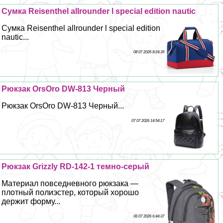
Сумка Reisenthel allrounder l special edition nautic
Сумка Reisenthel allrounder l special edition
nautic...
08 07 2026 8:24:39
Рюкзак OrsOro DW-813 Черный
Рюкзак OrsOro DW-813 Черный...
07 07 2026 14:54:17
Рюкзак Grizzly RD-142-1 темно-серый
Материал повседневного рюкзака —
плотный полиэстер, который хорошо
держит форму...
06 07 2026 6:44:37